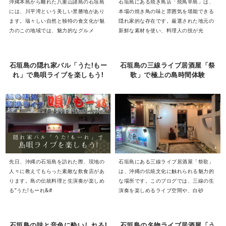
沖縄本島から離れた八重山諸島の石垣島
石垣島にある焼き鳥店「焼鳥辛島」は、
には、川平湾という美しい景勝地があり
本場の焼き鳥の味と雰囲気を堪能できる
ます。瑞々しい自然と独特の食文化が魅
隠れ家的な存在です。厳選された地元の
力のこの地域では、魅力的なグルメ
新鮮な素材を使い、料理人の技が光
石垣島の隠れ家バル「うた!もー
石垣島の三線ライブ居酒屋「祭
れ」で島唄ライブを楽しもう!
歌」で極上の島時間体験
先日、沖縄の石垣島を訪れた際、現地の
石垣島にある三線ライブ居酒屋「祭歌」
人々に教えてもらった素敵な飲食店があ
は、沖縄の伝統文化に触れられる魅力的
ります。島の伝統料理と生演奏が楽しめ
な場所です。このブログでは、三線の生
る”うた!もーれ&#
演奏を楽しめるライブ空間や、白砂
石垣島の味と音色に酔いしれる!
石垣島の名物ライブ居酒屋「う