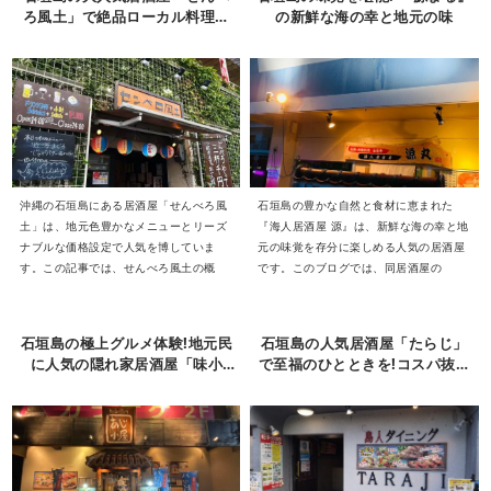
ろ風土」で絶品ローカル料理に
の新鮮な海の幸と地元の味
酔いしれる
沖縄の石垣島にある居酒屋「せんべろ風
石垣島の豊かな自然と食材に恵まれた
土」は、地元色豊かなメニューとリーズ
『海人居酒屋 源』は、新鮮な海の幸と地
ナブルな価格設定で人気を博していま
元の味覚を存分に楽しめる人気の居酒屋
す。この記事では、せんべろ風土の概
です。このブログでは、同居酒屋の
石垣島の極上グルメ体験!地元民
石垣島の人気居酒屋「たらじ」
に人気の隠れ家居酒屋「味小
で至福のひとときを!コスパ抜群
屋」
の絶品料理とリーズナブルな飲
み放題