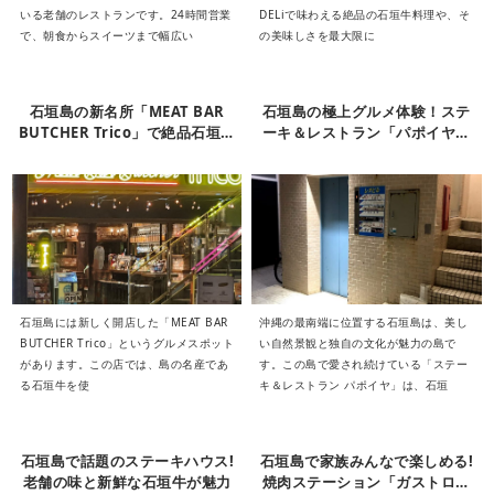
いる老舗のレストランです。24時間営業
DELiで味わえる絶品の石垣牛料理や、そ
で、朝食からスイーツまで幅広い
の美味しさを最大限に
石垣島の新名所「MEAT BAR
石垣島の極上グルメ体験！ステ
BUTCHER Trico」で絶品石垣牛
ーキ＆レストラン「パポイヤ」
に舌鼓
の絶品石垣牛
石垣島には新しく開店した「MEAT BAR
沖縄の最南端に位置する石垣島は、美し
BUTCHER Trico」というグルメスポット
い自然景観と独自の文化が魅力の島で
があります。この店では、島の名産であ
す。この島で愛され続けている「ステー
る石垣牛を使
キ＆レストラン パポイヤ」は、石垣
石垣島で話題のステーキハウス!
石垣島で家族みんなで楽しめる!
老舗の味と新鮮な石垣牛が魅力
焼肉ステーション「ガストロ」