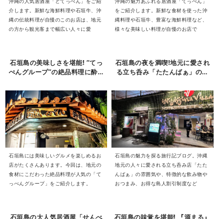
沖縄の人気居酒屋「どてっぺん」をご紹
沖縄の魅力あふれる居酒屋「てっぺん」
介します。新鮮な海鮮料理や石垣牛、沖
をご紹介します。新鮮な食材を使った沖
縄の伝統料理が自慢のこのお店は、地元
縄料理や石垣牛、豊富な海鮮料理など、
の方から観光客まで幅広い人々に愛
様々な美味しい料理が自慢のお店で
石垣島の美味しさを堪能! “てっ
石垣島の夜を満喫!地元に愛され
ぺんグループ”の絶品料理に酔い
る立ち呑み「たたんばぁ」の魅
しれよう
力に迫る
石垣島には美味しいグルメを楽しめるお
石垣島の魅力を探る旅行記ブログ。沖縄
店がたくさんあります。今回は、地元の
地元の人々に愛される立ち呑み店「たた
食材にこだわった絶品料理が人気の「て
んばぁ」の雰囲気や、特徴的な飲み物や
っぺんグループ」をご紹介します。
おつまみ、お得な島人割引制度など
石垣島の大人気居酒屋「せんべ
石垣島の味覚を堪能! 『源まる』