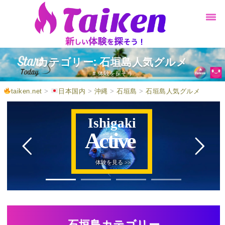
カテゴリー: 石垣島人気グルメ
# 体験を探そう
taiken.net
>
日本国内
>
沖縄
>
石垣島
>
石垣島人気グルメ
Ishigaki
Active
体験を見る >>
石垣島カテゴリー