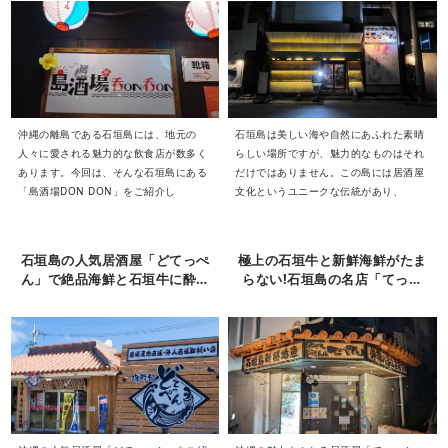
沖縄の離島である石垣島には、地元の
石垣島は美しい海や自然にあふれた素晴
人々に愛される魅力的な飲食店が数多く
らしい場所ですが、魅力的なものはそれ
あります。今回は、そんな石垣島にある
だけではありません。この島には居酒屋
「島酒場DON DON」をご紹介し
文化というユニークな伝統があり、
石垣島の人気居酒屋「どてっぺ
極上の石垣牛と新鮮海鮮がたま
ん」で絶品海鮮と石垣牛に酔い
らない!石垣島の名店「てっぺ
しれる
ん」