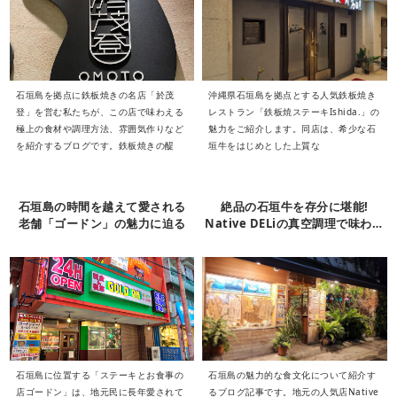
石垣島を拠点に鉄板焼きの名店「於茂
沖縄県石垣島を拠点とする人気鉄板焼き
登」を営む私たちが、この店で味わえる
レストラン「鉄板焼ステーキIshida.」の
極上の食材や調理方法、雰囲気作りなど
魅力をご紹介します。同店は、希少な石
を紹介するブログです。鉄板焼きの醍
垣牛をはじめとした上質な
石垣島の時間を越えて愛される
絶品の石垣牛を存分に堪能!
老舗「ゴードン」の魅力に迫る
Native DELiの真空調理で味わう
至高のステーキ体験
石垣島に位置する「ステーキとお食事の
石垣島の魅力的な食文化について紹介す
店ゴードン」は、地元民に長年愛されて
るブログ記事です。地元の人気店Native