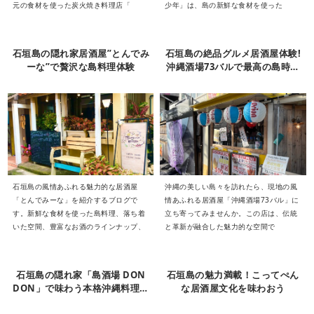
元の食材を使った炭火焼き料理店「
少年」は、島の新鮮な食材を使った
石垣島の隠れ家居酒屋”とんでみ
石垣島の絶品グルメ居酒屋体験!
ーな”で贅沢な島料理体験
沖縄酒場73バルで最高の島時間
を
石垣島の風情あふれる魅力的な居酒屋
沖縄の美しい島々を訪れたら、現地の風
「とんでみーな」を紹介するブログで
情あふれる居酒屋「沖縄酒場73バル」に
す。新鮮な食材を使った島料理、落ち着
立ち寄ってみませんか。この店は、伝統
いた空間、豊富なお酒のラインナップ、
と革新が融合した魅力的な空間で
石垣島の隠れ家「島酒場 DON
石垣島の魅力満載！こってぺん
DON」で味わう本格沖縄料理体
な居酒屋文化を味わおう
験