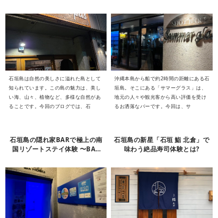
石垣島は自然の美しさに溢れた島として
沖縄本島から船で約2時間の距離にある石
知られています。この島の魅力は、美し
垣島。そこにある「サマーグラス」は、
い海、山々、植物など、多様な自然があ
地元の人々や観光客から高い評価を受け
ることです。今回のブログでは、石
るお洒落なバーです。今回は、サ
石垣島の隠れ家BARで極上の南
石垣島の新星「石垣 鮨 北倉」で
国リゾートステイ体験 〜BAR
味わう絶品寿司体験とは?
NOBUの魅力に酔いしれる