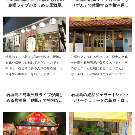
島唄ライブが楽しめる居酒屋
りずん」で体験する本格沖縄の
「うさぎや」
醍醐味
沖縄の美しい島々を訪れた際は、現地の
沖縄の魅力溢れる島々には、郷土の文化
文化や伝統にも触れてみたいものです。
を体現する居酒屋が数多くあります。そ
今回は、石垣島にある人気の居酒屋「う
のひとつ、石垣島にある「うりずん」
さぎや石垣本店」を紹介します。こ
は、美味しい沖縄料理と民謡ライブで
石垣島の島唄三線ライブが楽し
石垣島の絶品ジェラート!ハウト
める居酒屋「結風」で特別な夜
ゥリージェラートの新鮮トロピ
を
カルフルーツとこだわりの製法