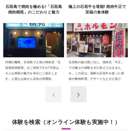
石垣島で焼肉を極める!「石垣島
極上の石垣牛を堪能! 焼肉牛正で
焼肉樹苑」のこだわりと魅力
至福の食体験
沖縄の離島、石垣島で人気の焼肉店「石
石垣島の旅の思い出に、焼肉店「牛正」
垣島焼肉樹苑」をご存知ですか?今回は、
での極上の体験をぜひ加えてみません
そんな樹苑の魅力を存分にご紹介しま
か。この店は、新鮮な石垣牛を使った焼
す。上質なお肉から店内の雰囲気、
肉や豚肉料理、デザートなどが人気で
体験を検索（オンライン体験も実施中！）