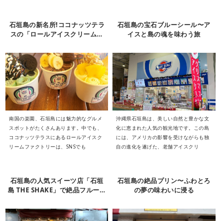
石垣島の新名所!ココナッツテラ
石垣島の宝石ブルーシール〜ア
スの「ロールアイスクリームフ
イスと島の魂を味わう旅
ァクトリー」で絶品スイーツを
体験
南国の楽園、石垣島には魅力的なグルメ
沖縄県石垣島は、美しい自然と豊かな文
スポットがたくさんあります。中でも、
化に恵まれた人気の観光地です。この島
ココナッツテラスにあるロールアイスク
には、アメリカの影響を受けながらも独
リームファクトリーは、SNSでも
自の進化を遂げた、老舗アイスクリ
石垣島の人気スイーツ店「石垣
石垣島の絶品プリン〜ふわとろ
島 THE SHAKE」で絶品フルーツ
の夢の味わいに浸る
シェイクとサクサクサーターア
ンダギーを堪能！