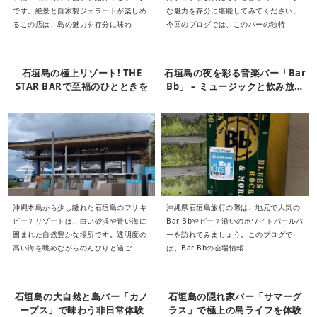
です。絶景と自家製ジェラートが楽しめ
な魅力を存分に堪能してみてください。
るこの店は、島の魅力を存分に味わ
今回のブログでは、このバーの独特
石垣島の極上リゾート! THE
石垣島の夜を彩る音楽バー「Bar
STAR BARで至福のひとときを
Bb」 – ミュージックと飲み放題
が楽しめる島の酩酊スポット
沖縄本島から少し離れた石垣島のフサキ
沖縄県石垣島旅行の際は、地元で人気の
ビーチリゾートは、白い砂浜や青い海に
Bar Bbやビーチ沿いのホワイトパールバ
囲まれた自然豊かな場所です。透明度の
ーを訪れてみましょう。このブログで
高い海を眺めながらのんびりと過ご
は、Bar Bbの会場情報、
石垣島の大自然と島バー「カノ
石垣島の隠れ家バー「サマーグ
ープス」で味わう非日常体験
ラス」で極上の島ライフを体験