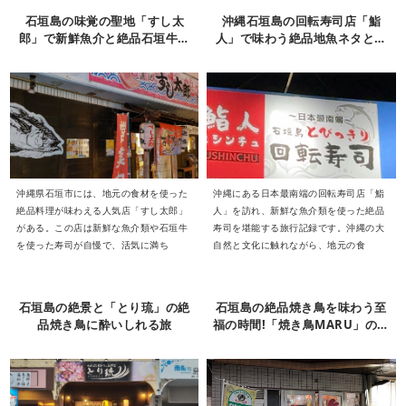
石垣島の味覚の聖地「すし太
沖縄石垣島の回転寿司店「鮨
郎」で新鮮魚介と絶品石垣牛に
人」で味わう絶品地魚ネタと海
舌鼓
の逸品
沖縄県石垣市には、地元の食材を使った
沖縄にある日本最南端の回転寿司店「鮨
絶品料理が味わえる人気店「すし太郎」
人」を訪れ、新鮮な魚介類を使った絶品
がある。この店は新鮮な魚介類や石垣牛
寿司を堪能する旅行記録です。沖縄の大
を使った寿司が自慢で、活気に満ち
自然と文化に触れながら、地元の食
石垣島の絶景と「とり琉」の絶
石垣島の絶品焼き鳥を味わう至
品焼き鳥に酔いしれる旅
福の時間!「焼き鳥MARU」の魅
力に酔いしれる