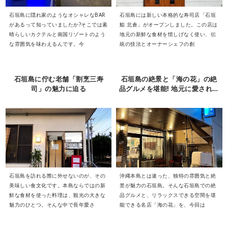
石垣島に隠れ家のようなオシャレなBAR
石垣島には新しい本格的な寿司店「石垣
があるって知っていましたか?そこでは素
鮨 北倉」がオープンしました。この店は
晴らしいカクテルと南国リゾートのよう
地元の新鮮な食材を惜しげなく使い、伝
な雰囲気を味わえるんです。今
統の技法とオーナーシェフの創
石垣島に佇む老舗「割烹三寿
石垣島の絶景と「海の花」の絶
司」の魅力に迫る
品グルメを堪能! 地元に愛される
隠れ家的な人気店
石垣島を訪れる際に外せないのが、その
沖縄本島とは違った、独特の雰囲気と絶
美味しい食文化です。本島ならではの新
景が魅力の石垣島。そんな石垣島での絶
鮮な食材を使った料理は、観光の大きな
品グルメと、リラックスできる空間を堪
魅力のひとつ。そんな中で長年愛さ
能できる名店「海の花」を、今回は