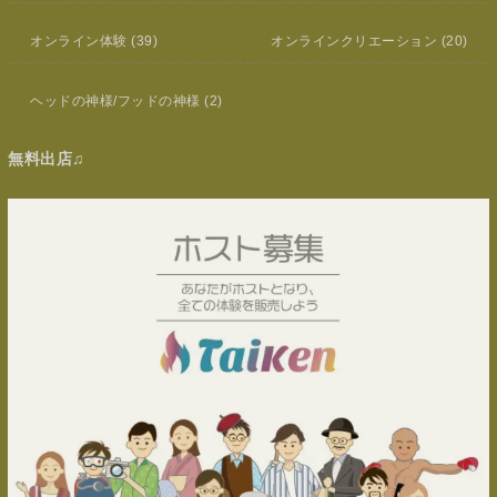
オンライン体験
(39)
オンラインクリエーション
(20)
ヘッドの神様/フッドの神様
(2)
無料出店♫