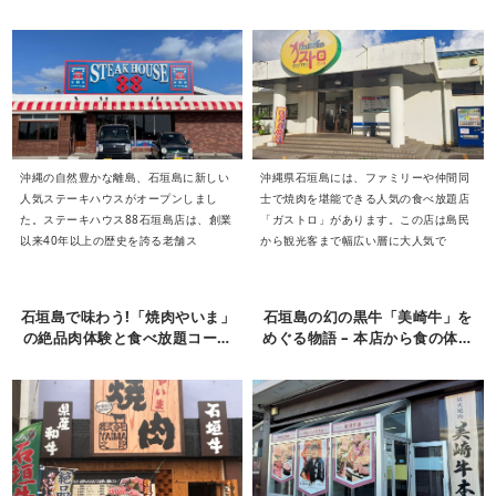
の魅力
沖縄の自然豊かな離島、石垣島に新しい
沖縄県石垣島には、ファミリーや仲間同
人気ステーキハウスがオープンしまし
士で焼肉を堪能できる人気の食べ放題店
た。ステーキハウス88石垣島店は、創業
「ガストロ」があります。この店は島民
以来40年以上の歴史を誇る老舗ス
から観光客まで幅広い層に大人気で
石垣島で味わう!「焼肉やいま」
石垣島の幻の黒牛「美崎牛」を
の絶品肉体験と食べ放題コース
めぐる物語 – 本店から食の体験
の魅力
へ