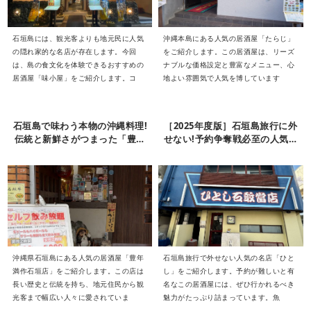
石垣島には、観光客よりも地元民に人気
沖縄本島にある人気の居酒屋「たらじ」
の隠れ家的な名店が存在します。今回
をご紹介します。この居酒屋は、リーズ
は、島の食文化を体験できるおすすめの
ナブルな価格設定と豊富なメニュー、心
居酒屋「味小屋」をご紹介します。コ
地よい雰囲気で人気を博しています
石垣島で味わう本物の沖縄料理!
［2025年度版］石垣島旅行に外
伝統と新鮮さがつまった「豊年
せない!予約争奪戦必至の人気居
満作石垣店」
酒屋「ひとし」石敢當店
沖縄県石垣島にある人気の居酒屋「豊年
石垣島旅行で外せない人気の名店「ひと
満作石垣店」をご紹介します。この店は
し」をご紹介します。予約が難しいと有
長い歴史と伝統を持ち、地元住民から観
名なこの居酒屋には、ぜひ行かれるべき
光客まで幅広い人々に愛されていま
魅力がたっぷり詰まっています。魚