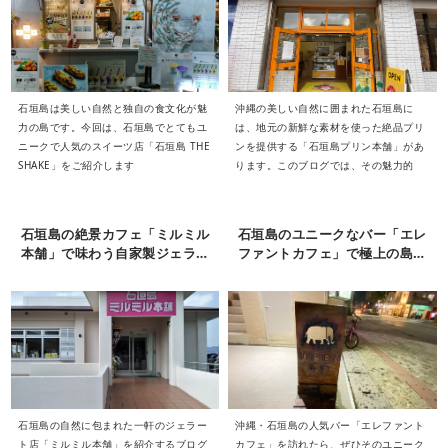
石垣島は美しい自然と独自の食文化が魅
沖縄の美しい自然に囲まれた石垣島に
力の島です。今回は、石垣島でとてもユ
は、地元の新鮮な素材を使った絶品プリ
ニークで人気のスイーツ店「石垣島 THE
ンを提供する「石垣島プリン本舗」があ
SHAKE」をご紹介します
ります。このブログでは、その魅力的
石垣島の絶景カフェ「ミルミル
石垣島のユニークなバー「エレ
本舗」で味わう自家製ジェラー
ファントカフェ」で極上の島時
トの魅力
間を味わう
石垣島の自然に包まれた一軒のジェラー
沖縄・石垣島の人気バー「エレファント
ト店「ミルミル本舗」を紹介するブログ
カフェ」を訪れたら、ぜひそのユニーク