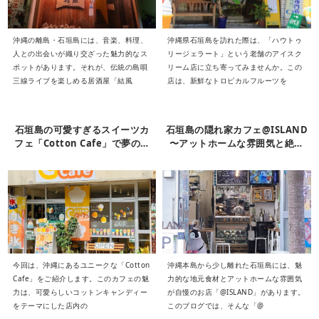
沖縄の離島・石垣島には、音楽、料理、
沖縄県石垣島を訪れた際は、「ハウトゥ
人との出会いが織り交ざった魅力的なス
リージェラート」という老舗のアイスク
ポットがあります。それが、伝統の島唄
リーム店に立ち寄ってみませんか。この
三線ライブを楽しめる居酒屋「結風
店は、新鮮なトロピカルフルーツを
石垣島の可愛すぎるスイーツカ
石垣島の隠れ家カフェ@ISLAND
フェ「Cotton Cafe」で夢のよ
〜アットホームな雰囲気と絶品
うな体験を!
島ごはんが最高〜
今回は、沖縄にあるユニークな「Cotton
沖縄本島から少し離れた石垣島には、魅
Cafe」をご紹介します。このカフェの魅
力的な地元食材とアットホームな雰囲気
力は、可愛らしいコットンキャンディー
が自慢のお店「@ISLAND」があります。
をテーマにした店内の
このブログでは、そんな「@