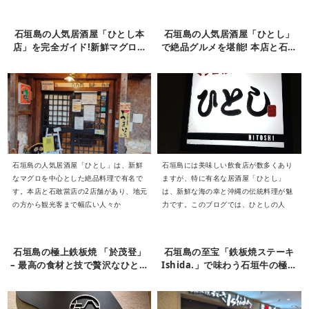
石垣島の人気居酒屋「ひとし本
石垣島の人気居酒屋「ひとし」
店」を完全ガイド!新鮮マグロと
で絶品グルメを堪能! 本店と石敢
絶品料理の魅力に酔いしれる
當店の違いと予約のコツ
石垣島の人気居酒屋「ひとし」は、新鮮
石垣島には美味しい飲食店が数多くあり
なマグロを中心とした絶品料理で有名で
ますが、特に有名な居酒屋「ひとし」
す。本店と石敢當店の2店舗があり、地元
は、新鮮な海の幸と沖縄の伝統料理が魅
の方から観光客まで幅広い人々か
力です。このブログでは、ひとしの人
石垣島の極上鉄板焼 「於茂登」
石垣島の至宝「鉄板焼ステーキ
– 最高の食材と技で贅沢なひとと
Ishida.」で味わう石垣牛の極上
きを
体験