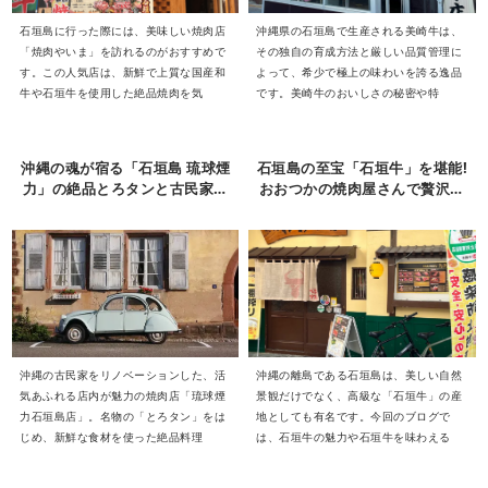
石垣島に行った際には、美味しい焼肉店
沖縄県の石垣島で生産される美崎牛は、
「焼肉やいま」を訪れるのがおすすめで
その独自の育成方法と厳しい品質管理に
す。この人気店は、新鮮で上質な国産和
よって、希少で極上の味わいを誇る逸品
牛や石垣牛を使用した絶品焼肉を気
です。美崎牛のおいしさの秘密や特
沖縄の魂が宿る「石垣島 琉球煙
石垣島の至宝「石垣牛」を堪能!
力」の絶品とろタンと古民家リ
おおつかの焼肉屋さんで贅沢体
ノベの魅力
験
沖縄の古民家をリノベーションした、活
沖縄の離島である石垣島は、美しい自然
気あふれる店内が魅力の焼肉店「琉球煙
景観だけでなく、高級な「石垣牛」の産
力石垣島店」。名物の「とろタン」をは
地としても有名です。今回のブログで
じめ、新鮮な食材を使った絶品料理
は、石垣牛の魅力や石垣牛を味わえる