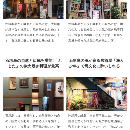
沖縄本島から離れた石垣島には、大自然
沖縄本島から少し離れた石垣島には、地
が織りなす絶景と、焼き鳥をはじめとす
元の人にも観光客にも人気の焼き鳥専門
る絶品の鶏料理が楽しめる名店がありま
店「焼き鳥MARU」があります。新鮮な
す。石垣島の魅力を存分に味わえる
素材を使った絶品の焼き鳥と、落
石垣島の自然と伝統を堪能!「ふ
石垣島の魂が宿る居酒屋「海人
じた」の炭火焼き料理が最高
少年」で島文化に酔いしれる体
験
石垣島には、素晴らしい自然景観と独自
沖縄県の離島である石垣島には、豊かな
の伝統文化があり、訪れる人々を魅了し
自然と文化が根付いた魅力的な居酒屋が
ています。今回は、石垣島の魅力と、地
数多くあります。その中でも「海んちゅ