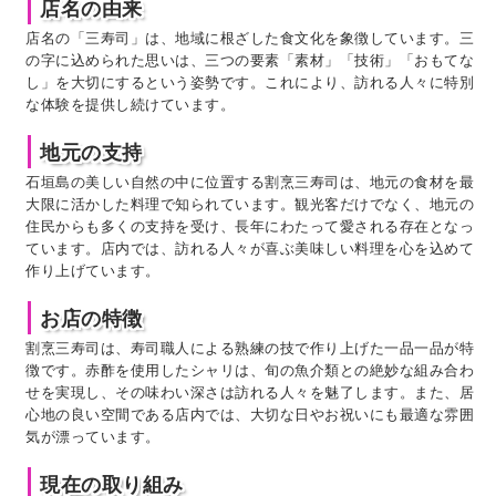
店名の由来
店名の「三寿司」は、地域に根ざした食文化を象徴しています。三
の字に込められた思いは、三つの要素「素材」「技術」「おもてな
し」を大切にするという姿勢です。これにより、訪れる人々に特別
な体験を提供し続けています。
地元の支持
石垣島の美しい自然の中に位置する割烹三寿司は、地元の食材を最
大限に活かした料理で知られています。観光客だけでなく、地元の
住民からも多くの支持を受け、長年にわたって愛される存在となっ
ています。店内では、訪れる人々が喜ぶ美味しい料理を心を込めて
作り上げています。
お店の特徴
割烹三寿司は、寿司職人による熟練の技で作り上げた一品一品が特
徴です。赤酢を使用したシャリは、旬の魚介類との絶妙な組み合わ
せを実現し、その味わい深さは訪れる人々を魅了します。また、居
心地の良い空間である店内では、大切な日やお祝いにも最適な雰囲
気が漂っています。
現在の取り組み