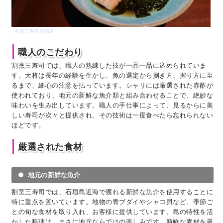
割烹三寿司 石垣島
職人のこだわり
割烹三寿司では、職人の熟練した技が一品一品に込められていま
す。大将は長年の経験を生かし、魚の選定から捌き方、握り方に至
るまで、細心の注意を払っています。シャリには厳選された赤酢が
使われており、地元の新鮮な魚介類と組み合わせることで、絶妙な
味わいを生み出しています。職人の手仕事によって、見るからに美
しい寿司が次々と提供され、その技術は一度食べたら忘れられない
ほどです。
厳選された食材
地元の新鮮な魚介
割烹三寿司では、石垣島近海で獲れる新鮮な魚介を使用することに
特に重点を置いています。地物の青ブダイやシャコ貝など、季節ご
との旬な食材を取り入れ、お客様に提供しています。島の特性を活
かした料理は、まさに地元ならではの楽しみです。新鮮な素材を最