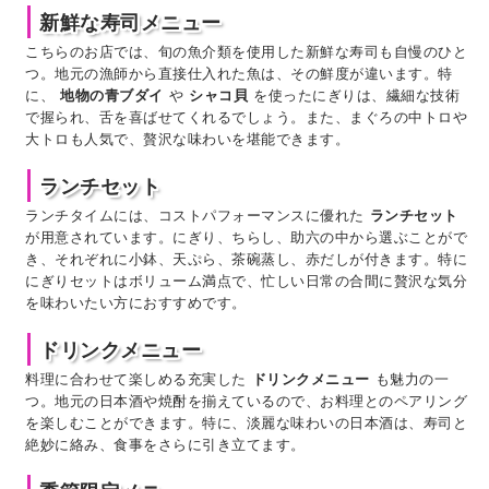
新鮮な寿司メニュー
こちらのお店では、旬の魚介類を使用した新鮮な寿司も自慢のひと
つ。地元の漁師から直接仕入れた魚は、その鮮度が違います。特
に、
地物の青ブダイ
や
シャコ貝
を使ったにぎりは、繊細な技術
で握られ、舌を喜ばせてくれるでしょう。また、まぐろの中トロや
大トロも人気で、贅沢な味わいを堪能できます。
ランチセット
ランチタイムには、コストパフォーマンスに優れた
ランチセット
が用意されています。にぎり、ちらし、助六の中から選ぶことがで
き、それぞれに小鉢、天ぷら、茶碗蒸し、赤だしが付きます。特に
にぎりセットはボリューム満点で、忙しい日常の合間に贅沢な気分
を味わいたい方におすすめです。
ドリンクメニュー
料理に合わせて楽しめる充実した
ドリンクメニュー
も魅力の一
つ。地元の日本酒や焼酎を揃えているので、お料理とのペアリング
を楽しむことができます。特に、淡麗な味わいの日本酒は、寿司と
絶妙に絡み、食事をさらに引き立てます。