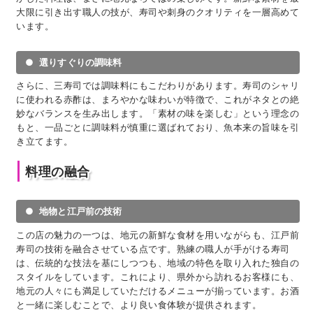
大限に引き出す職人の技が、寿司や刺身のクオリティを一層高めて
います。
選りすぐりの調味料
さらに、三寿司では調味料にもこだわりがあります。寿司のシャリ
に使われる赤酢は、まろやかな味わいが特徴で、これがネタとの絶
妙なバランスを生み出します。「素材の味を楽しむ」という理念の
もと、一品ごとに調味料が慎重に選ばれており、魚本来の旨味を引
き立てます。
料理の融合
地物と江戸前の技術
この店の魅力の一つは、地元の新鮮な食材を用いながらも、江戸前
寿司の技術を融合させている点です。熟練の職人が手がける寿司
は、伝統的な技法を基にしつつも、地域の特色を取り入れた独自の
スタイルをしています。これにより、県外から訪れるお客様にも、
地元の人々にも満足していただけるメニューが揃っています。お酒
と一緒に楽しむことで、より良い食体験が提供されます。