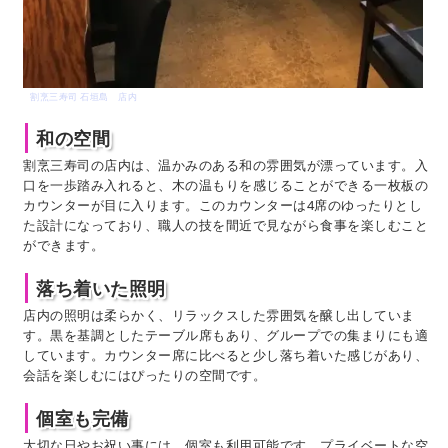
割烹三寿司 石垣島 店内
和の空間
割烹三寿司の店内は、温かみのある和の雰囲気が漂っています。入
口を一歩踏み入れると、木の温もりを感じることができる一枚板の
カウンターが目に入ります。このカウンターは4席のゆったりとし
た設計になっており、職人の技を間近で見ながら食事を楽しむこと
ができます。
落ち着いた照明
店内の照明は柔らかく、リラックスした雰囲気を醸し出していま
す。黒を基調としたテーブル席もあり、グループでの集まりにも適
しています。カウンター席に比べると少し落ち着いた感じがあり、
会話を楽しむにはぴったりの空間です。
個室も完備
大切な日やお祝い事には、個室も利用可能です。プライベートな空