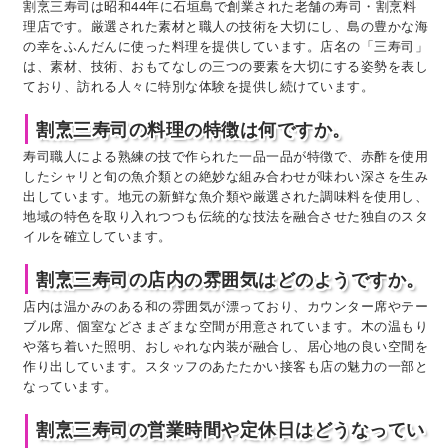
割烹三寿司は昭和44年に石垣島で創業された老舗の寿司・割烹料
理店です。厳選された素材と職人の技術を大切にし、島の豊かな海
の幸をふんだんに使った料理を提供しています。店名の「三寿司」
は、素材、技術、おもてなしの三つの要素を大切にする姿勢を表し
ており、訪れる人々に特別な体験を提供し続けています。
割烹三寿司の料理の特徴は何ですか。
寿司職人による熟練の技で作られた一品一品が特徴で、赤酢を使用
したシャリと旬の魚介類との絶妙な組み合わせが味わい深さを生み
出しています。地元の新鮮な魚介類や厳選された調味料を使用し、
地域の特色を取り入れつつも伝統的な技法を融合させた独自のスタ
イルを確立しています。
割烹三寿司の店内の雰囲気はどのようですか。
店内は温かみのある和の雰囲気が漂っており、カウンター席やテー
ブル席、個室などさまざまな空間が用意されています。木の温もり
や落ち着いた照明、おしゃれな内装が融合し、居心地の良い空間を
作り出しています。スタッフのあたたかい接客も店の魅力の一部と
なっています。
割烹三寿司の営業時間や定休日はどうなってい