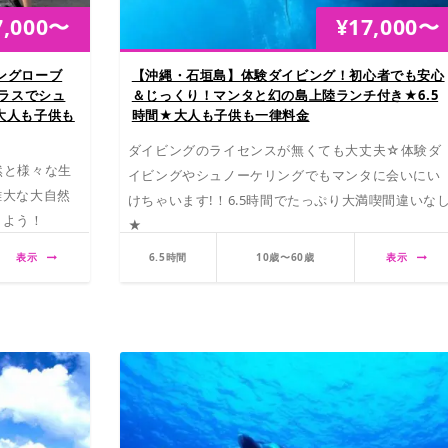
7,000
〜
¥
17,000
〜
ングローブ
【沖縄・石垣島】体験ダイビング！初心者でも安心
プラスでシュ
＆じっくり！マンタと幻の島上陸ランチ付き★6.5
大人も子供も
時間★大人も子供も一律料金
ダイビングのライセンスが無くても大丈夫☆体験ダ
然と様々な生
イビングやシュノーケリングでもマンタに会いにい
雄大な大自然
けちゃいます!！6.5時間でたっぷり大満喫間違いな
しよう！
★
表示
6.5時間
10歳〜60歳
表示