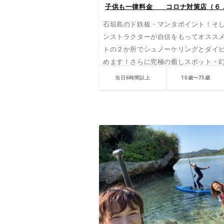
子供も一律料金 コロナ対策店（６
石垣島のド鉄板・マンタポイント！そ
ンストラクターが自信をもってオスス
トの２か所でシュノーケリングとダイ
めます！さらに究極の癒しスポット・
喫 ♪ロケーション抜群の幻の島でラン
当日6時間以上
10歳〜75歳
影大会★の超豪華欲張りプランです☆