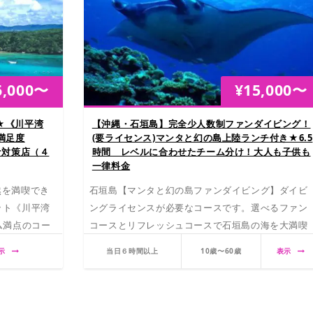
6,000
〜
¥
15,000
〜
★《川平湾
【沖縄・石垣島】完全少人数制ファンダイビング！
満足度
(要ライセンス)マンタと幻の島上陸ランチ付き★6.5
ナ対策店（４
時間 レベルに合わせたチーム分け！大人も子供も
一律料金
然を満喫でき
石垣島【マンタと幻の島ファンダイビング】ダイビ
ット《川平湾
ングライセンスが必要なコースです。選べるファン
ム満点のコー
コースとリフレッシュコースで石垣島の海を大満喫
★
示
当日６時間以上
10歳〜60歳
表示