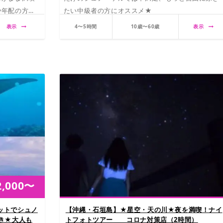
や年配の方達
たい中級者の方にオススメ★
表示
4〜5時間
10歳〜60歳
表示
2,000
〜
ットでシュノ
【沖縄・石垣島】★星空・天の川★夜を満喫！ナイ
き★大人も
トフォトツアー コロナ対策店（2時間）