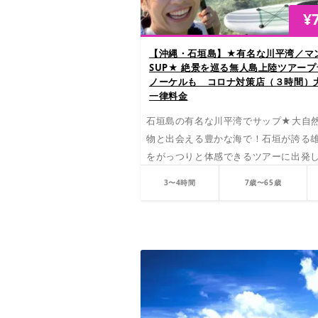
¥
【沖縄・石垣島】★有名な川平湾／マ
SUP★ 絶景を巡る無人島上陸ツアー
ノーケルも コロナ対策店（３時間）
一律料金
石垣島の有名な川平湾でサップ★大自
物と出会える豊かな海で！石垣が誇る
をがっつりと体感できるツアーに出発
3〜4時間
7歳〜65歳