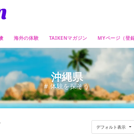
験
海外の体験
TAIKENマガジン
MYページ（登
沖縄県
# 体験を探そう
す
デフォルト表示