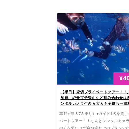
¥
4
【半日】貸切プライベートツアー！！
洞窟、絶景プチ登山など組み合わせは
ンタルカメラ付き★大人も子供も一律
車1台(最大7人乗り）+ガイド1名を貸
ベートツアー！！なんとレンタルカメ
の方を気にせず自分達だけのプランで