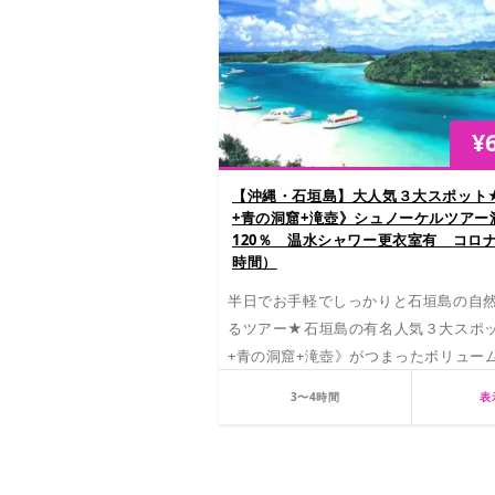
¥
【沖縄・石垣島】大人気３大スポット
+青の洞窟+滝壺》シュノーケルツアー
120％ 温水シャワー更衣室有 コロ
時間）
半日でお手軽でしっかりと石垣島の自
るツアー★石垣島の有名人気３大スポ
+青の洞窟+滝壺》がつまったボリュー
ス！！
3〜4時間
表