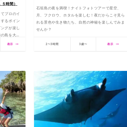
．５時間）
石垣島の夜を満喫！ナイトフォトツアーで星空、
してプロのイ
月、フクロウ、ホタルを楽しむ！夜だからこそ見ら
メするポイン
れる景色や生き物たち、自然の神秘を楽しんでみま
ビングが楽し
せんか？
幻の島を大満
チタイム＆撮
表示
2〜3時間
3歳〜
表示