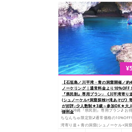
¥
【石垣島／川平湾・青の洞窟開催／約
ノーケリング｜通常料金より10%OFF
『県民割』専用プラン♪ 《川平湾寄り
(シュノーケル+洞窟探検)+滝あそび》
が好評♪少人数制★3歳～参加OK★大
お得な沖縄『県民割』専用プラン♪ お
律料金
ちなんちゅ限定割♪通常価格の10%OF
湾寄り道＋青の洞窟(シュノーケル+洞窟