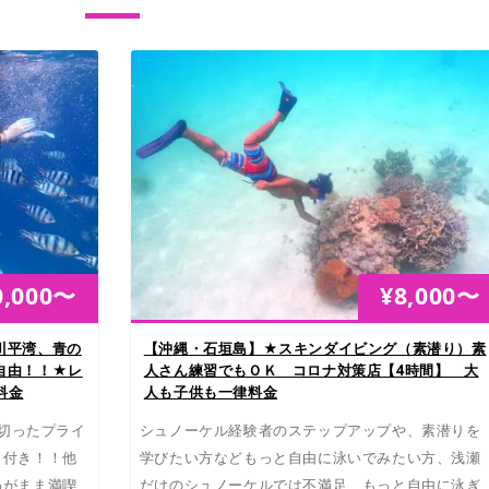
0,000
〜
¥
8,000
〜
川平湾、青の
【沖縄・石垣島】★スキンダイビング（素潜り）素
自由！！★レ
人さん練習でもＯＫ コロナ対策店【4時間】 大
料金
人も子供も一律料金
し切ったプライ
シュノーケル経験者のステップアップや、素潜りを
ラ付き！！他
学びたい方などもっと自由に泳いでみたい方、浅瀬
わがまま満喫
だけのシュノーケルでは不満足、もっと自由に泳ぎ