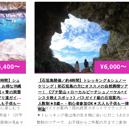
5,400
〜
¥
6,000
〜
4時間】シュ
【石垣島開催／約4時間】トレッキング＆シュノー
！お得な沖縄
ケリング｜初石垣島の方にオススメの自然満喫ツア
道＋青の洞窟
ー！ 《プチ登山＋ローカルビーチシュノーケル+イ
寄り道ガイド
ンスタ映えスポット》バスガイド級の石垣案内♪少
人も子供も一
人数制★8歳～・初心者参加OK★大人も子供も一律
得に楽しむう
現地ガイドが案内！隠れ絶景スポットでリラックス
料金
F料金！《川平
★トレッキング後は海の生き物に会いに行こう♪少
探検)+滝あそ
数制のツアーで、お子様からご年配の方までご参加