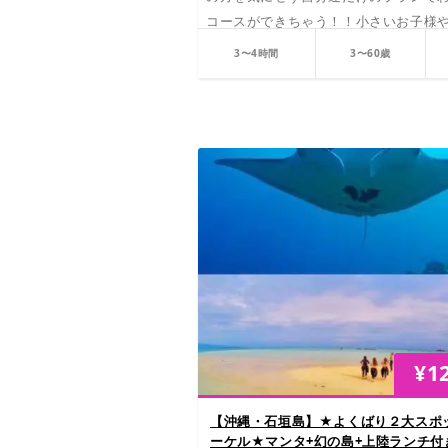
コースができちゃう！！小さいお子様
に特にオススメ！！
3〜4時間
3〜60歳
¥
1
【沖縄・石垣島】★よくばり２大スポ
ーケル★マンタ+幻の島+上陸ランチ付