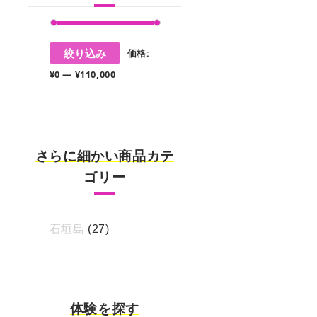
最
最
絞り込み
価格:
低
高
¥0
—
¥110,000
価
価
格
格
さらに細かい商品カテ
ゴリー
石垣島
(27)
体験を探す