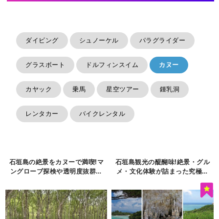
ダイビング
シュノーケル
パラグライダー
グラスボート
ドルフィンスイム
カヌー
カヤック
乗馬
星空ツアー
鍾乳洞
レンタカー
バイクレンタル
石垣島の絶景をカヌーで満喫!マ
石垣島観光の醍醐味!絶景・グル
ングローブ探検や透明度抜群の
メ・文化体験が詰まった究極ガ
海を体験
イド