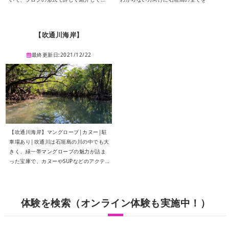
きます。海のアクティビティからアドベ
ンチャー体験、文化体験まで、石垣島の
魅力を存分に味わえるプランをご紹介し
【吹通川海岸】
ますので、ぜひ参考にしてみてくださ
い。
最終更新日:2021/12/22
【吹通川海岸】マングローブ|カヌー|駐
車場あり|吹通川は石垣島の川の中でも大
きく、緑一帯マングローブの魅力が詰ま
った宝庫で、カヌーやSUPなどのアクテ
ィビティーを楽しむことができます。
体験を検索（オンライン体験も実施中！）