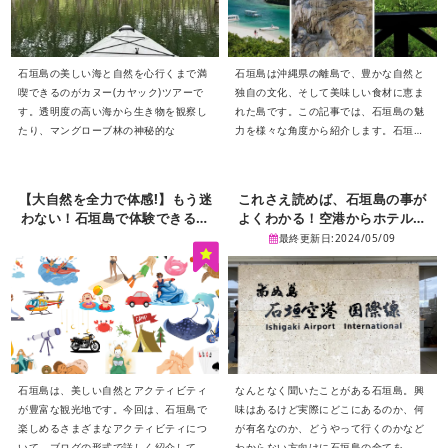
石垣島の美しい海と自然を心行くまで満
石垣島は沖縄県の離島で、豊かな自然と
喫できるのがカヌー(カヤック)ツアーで
独自の文化、そして美味しい食材に恵ま
す。透明度の高い海から生き物を観察し
れた島です。この記事では、石垣島の魅
たり、マングローブ林の神秘的な
力を様々な角度から紹介します。石垣島
の大自然の絶景、歴史ある文化遺産、ア
クティビティの数々、美味しいグルメ、
そして特産品など、石垣島を存分に楽し
【大自然を全力で体感!】もう迷
これさえ読めば、石垣島の事が
むための情報が詰まっています。観光の
わない！石垣島で体験できるア
よくわかる！空港からホテルや
計画を立てる際の参考にしていただけれ
クティビティー６２選！
アクティビティを徹底取材。
最終更新日:2024/05/09
ば幸いです。
石垣島は、美しい自然とアクティビティ
なんとなく聞いたことがある石垣島。興
が豊富な観光地です。今回は、石垣島で
味はあるけど実際にどこにあるのか、何
楽しめるさまざまなアクティビティにつ
が有名なのか、どうやって行くのかなど
いて、ブログの形式で詳しく紹介してい
わからない方向けに石垣島の全てを