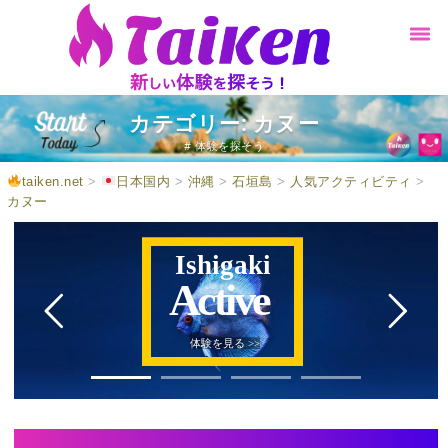
カテゴリー: カヌー
# 体験を探そう
taiken.net
>
日本国内
>
沖縄
>
石垣島
>
人気アクティビティ
>
カヌー
Ishigaki
Active
体験を見る >>