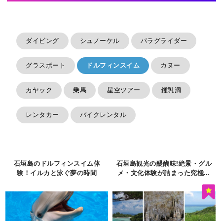
ダイビング
シュノーケル
パラグライダー
グラスボート
ドルフィンスイム
カヌー
カヤック
乗馬
星空ツアー
鍾乳洞
レンタカー
バイクレンタル
石垣島のドルフィンスイム体
石垣島観光の醍醐味!絶景・グル
験！イルカと泳ぐ夢の時間
メ・文化体験が詰まった究極ガ
イド