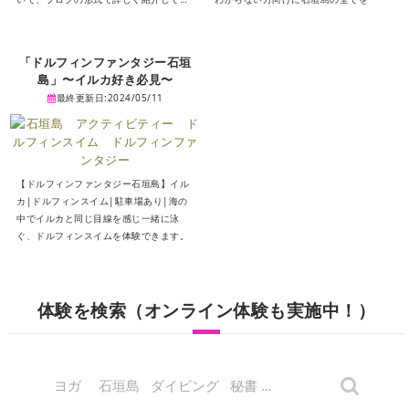
きます。海のアクティビティからアドベ
ンチャー体験、文化体験まで、石垣島の
魅力を存分に味わえるプランをご紹介し
「ドルフィンファンタジー石垣
ますので、ぜひ参考にしてみてくださ
島」〜イルカ好き必見〜
い。
最終更新日:2024/05/11
【ドルフィンファンタジー石垣島】イル
カ|ドルフィンスイム|駐車場あり|海の
中でイルカと同じ目線を感じ一緒に泳
ぐ、ドルフィンスイムを体験できます。
体験を検索（オンライン体験も実施中！）