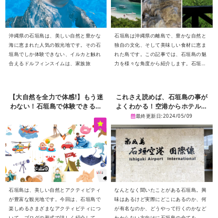
沖縄県の石垣島は、美しい自然と豊かな
石垣島は沖縄県の離島で、豊かな自然と
海に恵まれた人気の観光地です。その石
独自の文化、そして美味しい食材に恵ま
垣島でしか体験できない、イルカと触れ
れた島です。この記事では、石垣島の魅
合えるドルフィンスイムは、家族旅
力を様々な角度から紹介します。石垣島
の大自然の絶景、歴史ある文化遺産、ア
クティビティの数々、美味しいグルメ、
そして特産品など、石垣島を存分に楽し
【大自然を全力で体感!】もう迷
これさえ読めば、石垣島の事が
むための情報が詰まっています。観光の
わない！石垣島で体験できるア
よくわかる！空港からホテルや
計画を立てる際の参考にしていただけれ
クティビティー６２選！
アクティビティを徹底取材。
最終更新日:2024/05/09
ば幸いです。
石垣島は、美しい自然とアクティビティ
なんとなく聞いたことがある石垣島。興
が豊富な観光地です。今回は、石垣島で
味はあるけど実際にどこにあるのか、何
楽しめるさまざまなアクティビティにつ
が有名なのか、どうやって行くのかなど
いて、ブログの形式で詳しく紹介してい
わからない方向けに石垣島の全てを