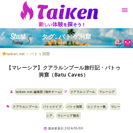
タグ: バトゥ洞窟
# 体験を探そう
taiken.net
>
バトゥ洞窟
【マレーシア】クアラルンプール旅行記・バトゥ
洞窟（Batu Caves）
taiken.net 編集部 (海外チーム)
クアラルンプール
マレーシア
,
,
,
,
クアラルンプール
バトゥケイブ
バトゥ洞窟
ヒンドゥー教
マレー
,
シア
マレーシア観光
最終更新日:2024/05/09