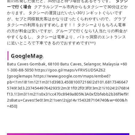
前の出発した後だと、30分ほど待つ場合もあるそうです。
タクシ
ーで行く場合
クアラルンプール市内からもタクシーで30分ほどか
かります。 タクシーの運賃はだいたい30リンギットぐらいです
が、セブと同様観光客はかなりぼったくられやすいので、 グラブ
タクシーの利用をおすすめします！！ タクシーよりもちろん電車
の方が料金は安いですが、グループで行くなら1人当たりの料金が
やすくなるし、 タクシーは電車より、バトゥ洞窟のエントランス
に近いところで下車できるのでおすすめです(^^)
GoogleMap
Batu Caves Gombak, 68100 Batu Caves, Selangor, Malaysia +60
1-300-88-5050 https://goo.gl/maps/vFRVSUD5AZ62
[googlemaps https://www.google.com/maps/embed?
pb=!1m18!1m12!1m3!1d3983.450810072166!2d101.6817346647
5749!3d3.237454497642935!2m3!1f0!2f0!3f0!3m2!1i1024!2i768!4
f13.1!3m3!1m2!1s0x31cc470c8949a805%3A0xf2bfebb2b36f9ef9!
2sBatu+Caves!5e0!3m2!1sen!2sjp!4v1543287104740&w=600&h
=450]