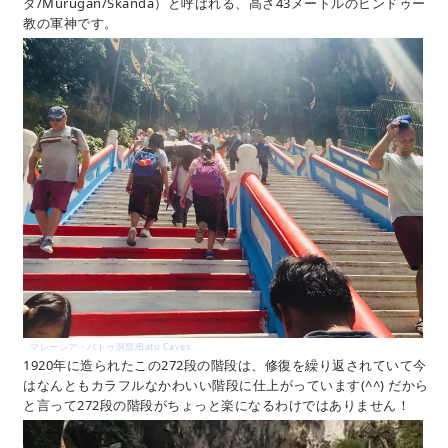
ダ/Murugan/Skanda）と呼ばれる、高さ43メートルのヒンドゥー
教の軍神です。
マレーシア・バトゥ洞窟/Batu Caves
1920年に造られたこの272段の階段は、修復を繰り返されていて今
はなんともカラフルなかわいい階段に仕上がっています(^^) だから
と言って272段の階段がちょっと楽になるわけではありません！