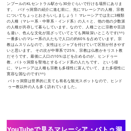
ンプールのKLセントラル駅から30分ぐらいで行ける場所にありま
す。 バドゥ洞窟の紹介に進む前に、先にマレーシアの人種、宗教
についてちょっとおさらいしましょう！ マレーシアでは主に3種類
の人種（マレー系・中華系・インド系）の人々と、他の他の少数派
の人種が共存して暮らしています。なので、人種ごとに宗教や言語
も違い、色んな文化が混ざっていてとても興味深いところです(^^)
一番多いのマレー系の人たちで人口の約60％を占めています。宗
教はムスリムなので、女性はヒジャブを付けていて区別が付きやす
いと思います。 その次が中華系で25％、宗教は仏教かキリスト教
だそうです。最後に人口の10％ほどを占めるのが、ヒンドゥー
教、バトゥ洞窟を聖地とするインド系の人たちです。 という様
に、マレーシアは人種も宗教も多様性に富んでいて、また多様性に
寛容な国なのです(^^)
バトゥ洞窟は世界的に見ても有名な観光スポットなので、ヒンド
ゥー教以外の人も多く訪れていました。
YouTubeで見るマレーシア・バトゥ洞