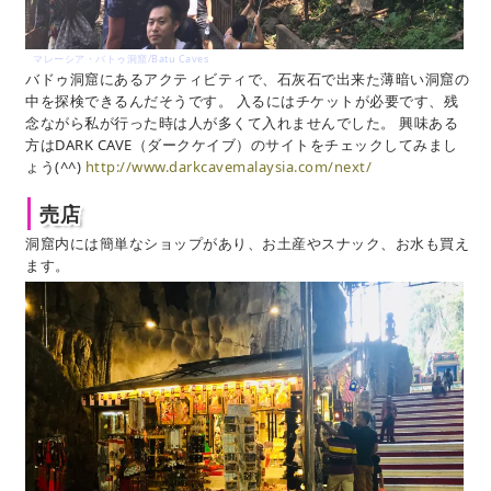
マレーシア・バトゥ洞窟/Batu Caves
バドゥ洞窟にあるアクティビティで、石灰石で出来た薄暗い洞窟の
中を探検できるんだそうです。 入るにはチケットが必要です、残
念ながら私が行った時は人が多くて入れませんでした。 興味ある
方はDARK CAVE（ダークケイブ）のサイトをチェックしてみまし
ょう(^^)
http://www.darkcavemalaysia.com/next/
売店
洞窟内には簡単なショップがあり、お土産やスナック、お水も買え
ます。