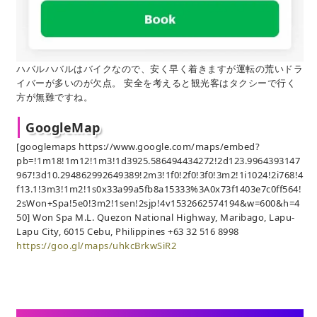
ハバルハバルはバイクなので、安く早く着きますが運転の荒いドラ
イバーが多いのが欠点。 安全を考えると観光客はタクシーで行く
方が無難ですね。
GoogleMap
[googlemaps https://www.google.com/maps/embed?
pb=!1m18!1m12!1m3!1d3925.586494434272!2d123.9964393147
967!3d10.294862992649389!2m3!1f0!2f0!3f0!3m2!1i1024!2i768!4
f13.1!3m3!1m2!1s0x33a99a5fb8a15333%3A0x73f1403e7c0ff564!
2sWon+Spa!5e0!3m2!1sen!2sjp!4v1532662574194&w=600&h=4
50] Won Spa M.L. Quezon National Highway, Maribago, Lapu-
Lapu City, 6015 Cebu, Philippines +63 32 516 8998
https://goo.gl/maps/uhkcBrkwSiR2