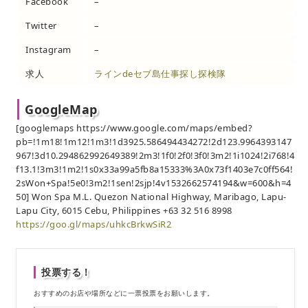
Facebook
–
Twitter
–
Instagram
–
求人
ラインdeセブ島仕事探し探検隊
GoogleMap
[googlemaps https://www.google.com/maps/embed?
pb=!1m18!1m12!1m3!1d3925.586494434272!2d123.9964393147
967!3d10.294862992649389!2m3!1f0!2f0!3f0!3m2!1i1024!2i768!4
f13.1!3m3!1m2!1s0x33a99a5fb8a15333%3A0x73f1403e7c0ff564!
2sWon+Spa!5e0!3m2!1sen!2sjp!4v1532662574194&w=600&h=4
50] Won Spa M.L. Quezon National Highway, Maribago, Lapu-
Lapu City, 6015 Cebu, Philippines +63 32 516 8998
https://goo.gl/maps/uhkcBrkwSiR2
投票する！
おすすめのお店や場所などに一票投票をお願いします。