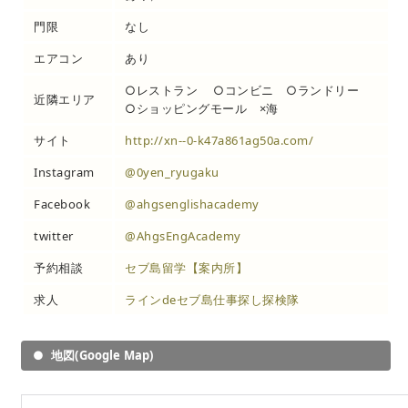
門限
なし
エアコン
あり
○レストラン ○コンビニ ○ランドリー
近隣エリア
○ショッピングモール ×海
サイト
http://xn--0-k47a861ag50a.com/
Instagram
@0yen_ryugaku
Facebook
@ahgsenglishacademy
twitter
@AhgsEngAcademy
予約相談
セブ島留学【案内所】
求人
ラインdeセブ島仕事探し探検隊
地図(Google Map)