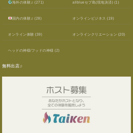
海外の体験♫
(271)
allblueセブ島(現地決済)
(1)
国内の体験♫
(28)
オンラインビジネス
(19)
オンライン体験
(39)
オンラインクリエーション
(20)
ヘッドの神様/フッドの神様
(2)
無料出店♫