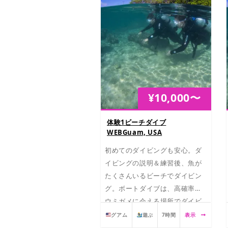
¥
10,000
〜
体験1ビーチダイブ
WEBGuam, USA
初めてのダイビングも安心。ダ
イビングの説明＆練習後、魚が
たくさんいるビーチでダイビン
グ。ボートダイブは、高確率で
ウミガメに会える場所でダイビ
ング！
グアム
遊ぶ
7時間
表示
泳ぎに不安がある方は、インス