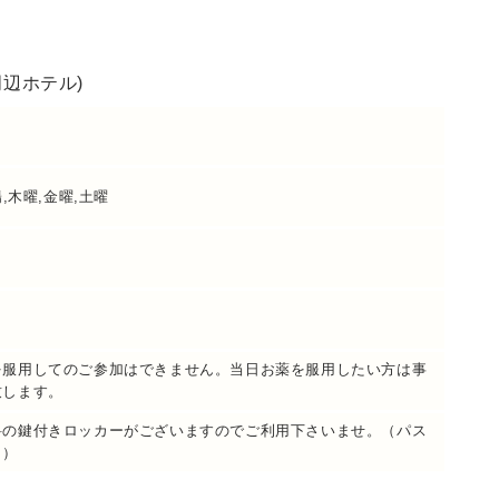
周辺ホテル)
,木曜,金曜,土曜
を服用してのご参加はできません。当日お薬を服用したい方は事
致します。
料の鍵付きロッカーがございますのでご利用下さいませ。（パス
。）