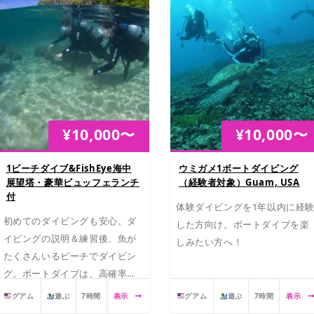
¥
10,000
〜
¥
10,000
〜
1ビーチダイブ&FishEye海中
ウミガメ1ボートダイビング
展望塔・豪華ビュッフェランチ
（経験者対象）Guam, USA
付
体験ダイビングを1年以内に経
初めてのダイビングも安心。ダ
した方向け。ボートダイブを楽
イビングの説明＆練習後、魚が
しみたい方へ！
たくさんいるビーチでダイビン
グ。ボートダイブは、高確率で
ウミガメに会える場所でダイビ
グアム
遊ぶ
7時間
表示
グアム
遊ぶ
7時間
表示
ング！