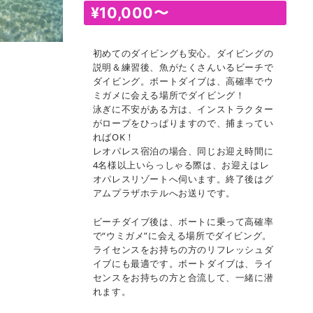
¥
10,000
〜
初めてのダイビングも安心。ダイビングの
説明＆練習後、魚がたくさんいるビーチで
ダイビング。ボートダイブは、高確率でウ
ミガメに会える場所でダイビング！
泳ぎに不安がある方は、インストラクター
がロープをひっぱりますので、捕まってい
ればOK！
レオパレス宿泊の場合、同じお迎え時間に
4名様以上いらっしゃる際は、お迎えはレ
オパレスリゾートへ伺います。終了後はグ
アムプラザホテルへお送りです。
ビーチダイブ後は、ボートに乗って高確率
で“ウミガメ”に会える場所でダイビング。
ライセンスをお持ちの方のリフレッシュダ
イブにも最適です。ボートダイブは、ライ
センスをお持ちの方と合流して、一緒に潜
れます。