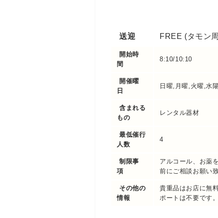
送迎
FREE (タモン
開始時
8:10/10:10
間
開催曜
日曜,月曜,火曜,水陽
日
含まれる
レンタル器材
もの
最低催行
4
人数
制限事
アルコール、お薬
項
前にご相談お願い
その他の
貴重品はお店に無
情報
ポートは不要です