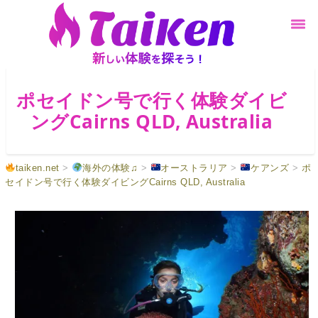
ポセイドン号で行く体験ダイビ
ングCairns QLD, Australia
taiken.net
>
海外の体験♫
>
オーストラリア
>
ケアンズ
>
ポ
セイドン号で行く体験ダイビングCairns QLD, Australia