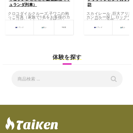
ュランダ列車）
訪
クロコダイルクルーズ,子ワニの抱
スカイレール ,巨大アリ塚
っこ写真（家族で1名をお客様のカ
カンガルー探し,ロックワ
メラにて）,カンガルーの餌付け
しと餌付け体験（グラネ
にて）,国立公園カーテン
リー見学,カモノハシ探し
ケアンズ
遊ぶ
7時間
ケアンズ
遊ぶ
てケアンズの夜景一望
体験を探す