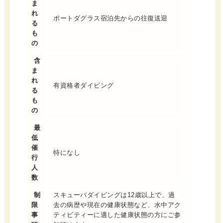
ま
れ
ポートダグラス宿泊先からの往復送迎
る
も
の
含
ま
れ
有資格者ダイビング
る
も
の
最
低
催
特になし
行
人
数
制
スキューバダイビングは12歳以上で、過
限
去の病歴や現在の健康状態など、水中アク
事
ティビティーに適した健康状態の方にご参