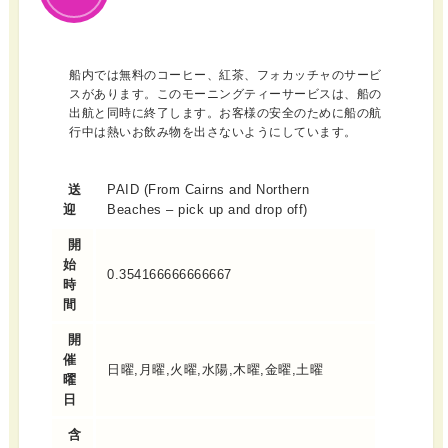
船内では無料のコーヒー、紅茶、フォカッチャのサービ
スがあります。このモーニングティーサービスは、船の
出航と同時に終了します。お客様の安全のために船の航
行中は熱いお飲み物を出さないようにしています。
送
PAID (From Cairns and Northern
迎
Beaches – pick up and drop off)
開
始
0.354166666666667
時
間
開
催
日曜,月曜,火曜,水陽,木曜,金曜,土曜
曜
日
含