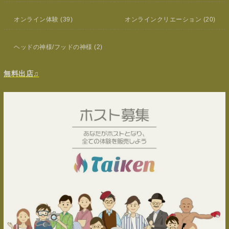
オンライン体験
(39)
オンラインクリエーション
(20)
ヘッドの神様/フッドの神様
(2)
無料出店♫