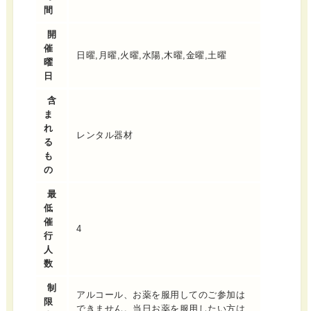
間
開
催
日曜,月曜,火曜,水陽,木曜,金曜,土曜
曜
日
含
ま
れ
レンタル器材
る
も
の
最
低
催
4
行
人
数
制
アルコール、お薬を服用してのご参加は
限
できません。当日お薬を服用したい方は