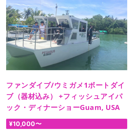
ファンダイブ/ウミガメ1ボートダイ
ブ（器材込み） +フィッシュアイパ
ック・ディナーショーGuam, USA
¥
10,000
〜