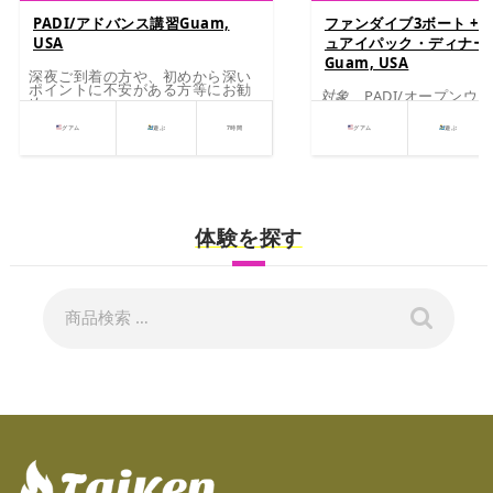
PADI/アドバンス講習Guam,
ファンダイブ3ボート +
USA
ュアイパック・ディナー
Guam, USA
深夜ご到着の方や、初めから深い
ポイントに不安がある方等にお勧
対象
PADI/オープンウ
め。
イバー同等ランク以上の
2ダイブだけではもの足
グアム
遊ぶ
7時間
グアム
遊ぶ
こちらへどうぞ。3ダイ
後出発します。
体験を探す