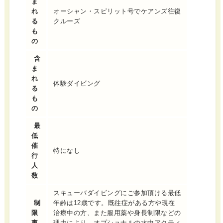
ま
れ
オーシャン・スピリット号でケアンズ往復
る
クルーズ
も
の
含
ま
れ
体験ダイビング
る
も
の
最
低
催
特になし
行
人
数
スキューバダイビングにご参加頂ける最低
制
年齢は12歳です。既往症がある方や現在
限
治療中の方、また服用薬や身長制限などの
事
理由により、オプショナルの水中アクティ