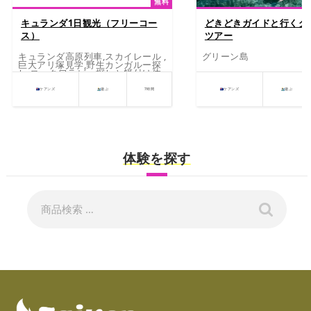
無料
キュランダ1日観光（フリーコー
どきどきガイドと行くグ
ス）
ツアー
キュランダ高原列車,スカイレール ,
グリーン島
巨大アリ塚見学,野生カンガルー探
し,ロックワラビー探しと餌付け体
験（グラネット渓谷にて）,国立公
園カーテンフィグツリー見学,カモ
ケアンズ
遊ぶ
7時間
ケアンズ
遊ぶ
ノハシ探し,展望台にてケアンズの
夜景一望
体験を探す