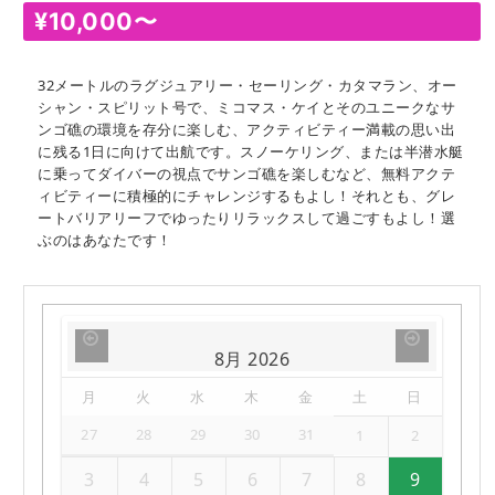
¥
10,000
〜
32メートルのラグジュアリー・セーリング・カタマラン、オー
シャン・スピリット号で、ミコマス・ケイとそのユニークなサ
ンゴ礁の環境を存分に楽しむ、アクティビティー満載の思い出
に残る1日に向けて出航です。スノーケリング、または半潜水艇
に乗ってダイバーの視点でサンゴ礁を楽しむなど、無料アクテ
ィビティーに積極的にチャレンジするもよし！それとも、グレ
ートバリアリーフでゆったりリラックスして過ごすもよし！選
ぶのはあなたです！
8月
2026
月
火
水
木
金
土
日
27
28
29
30
31
1
2
3
4
5
6
7
8
9