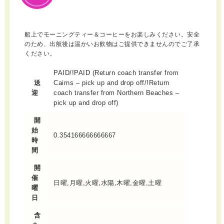
船上でモーニングティー＆コーヒーをお楽しみください。安全
のため、出航後は温かいお飲物はご提供できませんのでご了承
ください。
PAID/!PAID (Return coach transfer from
送
Cairns – pick up and drop off/!Return
迎
coach transfer from Northern Beaches –
pick up and drop off)
開
始
0.354166666666667
時
間
開
催
日曜,月曜,火曜,水陽,木曜,金曜,土曜
曜
日
含