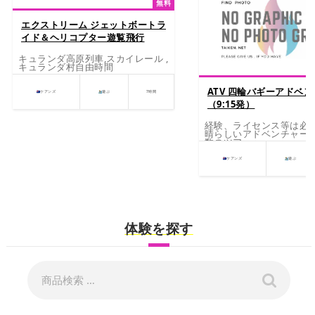
無料
エクストリーム ジェットボートラ
イド＆ヘリコプター遊覧飛行
キュランダ高原列車,スカイレール ,
キュランダ村自由時間
ATV 四輪バギーアドベ
ケアンズ
遊ぶ
7時間
（9:15発）
経験、ライセンス等は必要
晴らしいアドベンチャー体
数のツアー
ケアンズ
遊ぶ
体験を探す