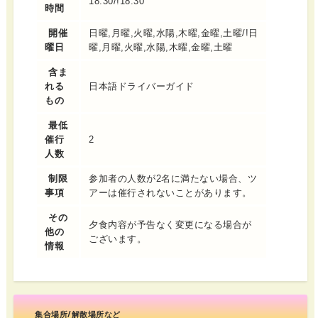
18:30/!18:30
時間
開催
日曜,月曜,火曜,水陽,木曜,金曜,土曜/!日
曜日
曜,月曜,火曜,水陽,木曜,金曜,土曜
含ま
れる
日本語ドライバーガイド
もの
最低
催行
2
人数
制限
参加者の人数が2名に満たない場合、ツ
事項
アーは催行されないことがあります。
その
夕食内容が予告なく変更になる場合が
他の
ございます。
情報
集合場所/解散場所など