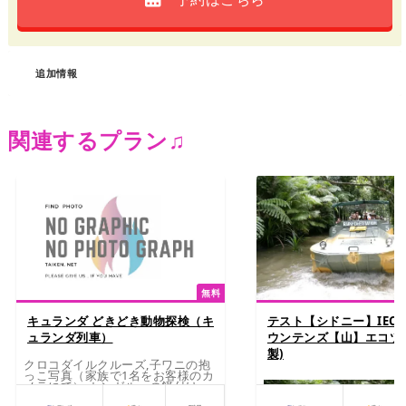
追加情報
関連するプラン♫
無料
キュランダ どきどき動物探検（キ
テスト【シドニー】IEC
ュランダ列車）
ウンテンズ【山】エコツア
製)
クロコダイルクルーズ,子ワニの抱
っこ写真（家族で1名をお客様のカ
メラにて）,カンガルーの餌付け