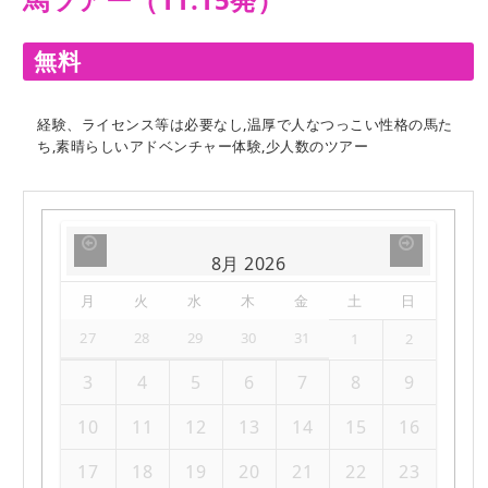
無料
経験、ライセンス等は必要なし,温厚で人なつっこい性格の馬た
ち,素晴らしいアドベンチャー体験,少人数のツアー
8月
2026
月
火
水
木
金
土
日
27
28
29
30
31
1
2
3
4
5
6
7
8
9
10
11
12
13
14
15
16
17
18
19
20
21
22
23