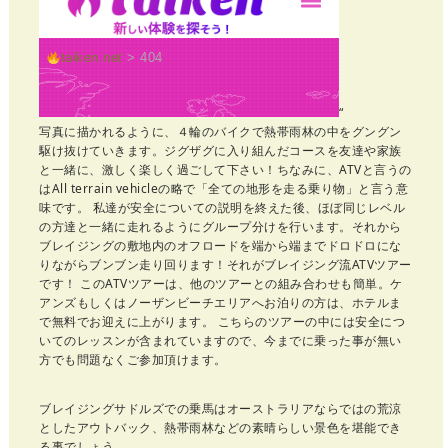
“
写真に描かれるように、４輪のバイクで熱帯雨林の中をグングン
駆け抜けていきます。ジグザグに入り組んだコースを友達や家族
と一緒に、激しく楽しく過ごして下さい！ちなみに、ATVと言うの
はAll terrain vehicleの略で「全ての地形を走る乗り物」と言う意
味です。 私達が安全についての説明を終えた後、ほぼ同じレベル
の方達と一緒に走れるようにグループ分けを行います。それから
ブレイジングの敷地内のオフロードを端から端までドロドロにな
りながらブンブン走り回ります！それがブレイジング流ATVツアー
です！ このATVツアーは、他のツアーとの組み合わせも簡単。ケ
アンズもしくはノーザンビーチエリアへお泊りの方は、ホテルま
で無料でお迎えに上がります。 こちらのツアーの中には安全につ
いてのレッスンが含まれていますので、今までに乗った事が無い
方でも問題なくご参加頂けます。
ブレイジングサドルズでの乗馬はオーストラリアならではの荒涼
としたアウトバック、熱帯雨林などの素晴らしい景色を堪能でき
る事でしょう。