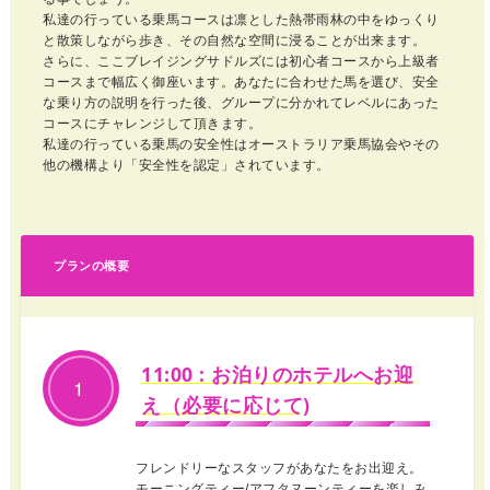
私達の行っている乗馬コースは凛とした熱帯雨林の中をゆっくり
と散策しながら歩き、その自然な空間に浸ることが出来ます。
さらに、ここブレイジングサドルズには初心者コースから上級者
コースまで幅広く御座います。あなたに合わせた馬を選び、安全
な乗り方の説明を行った後、グループに分かれてレベルにあった
コースにチャレンジして頂きます。
私達の行っている乗馬の安全性はオーストラリア乗馬協会やその
他の機構より「安全性を認定」されています。
プランの概要
11:00 : お泊りのホテルへお迎
1
え（必要に応じて)
フレンドリーなスタッフがあなたをお出迎え。
モーニングティー/アフタヌーンティーを楽しみ