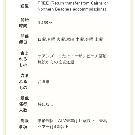
FREE (Return transfer from Cairns or
送迎
Northern Beaches accommodations)
開始
0.46875
時間
開催
日曜,月曜,火曜,水陽,木曜,金曜,土曜
曜日
含ま
ケアンズ、またはノーザンビーチ宿泊
れる
施設からの往復送迎
もの
含ま
れる
お食事
もの
最低
催行
特になし
人数
制限
年齢制限：ATV乗車は12歳以上、乗馬
事項
ツアーは4歳以上