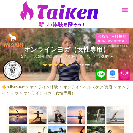
オンラインヨガ（女性専用）
女性だけの30分 継続できる！YOGA習慣！ 1レッスン55円〜
(1 review)
taiken.net
>
オンライン体験
>
オンラインヘルスケア/美容
>
オンラ
インヨガ
>
オンラインヨガ（女性専用）