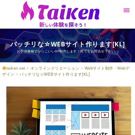
バッチリな☆WEBサイト作ります[KL]
お手頃価格でかっこいいHP制作します！何でもお問合せ下さい。
taiken.net
>
オンラインクリエーション
>
Webサイト制作・Webデ
ザイン
>
バッチリな☆WEBサイト作ります[KL]