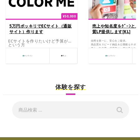
¥
50,000
5万円ポッキリでECサイト（通販
売上や知名度をｸﾞｰﾝと
サイト）作ります
質LP提供します[KL]
ECサイトを作りたいけど予算が…
信用を第一に、安心をご提供。
という方
高品質＆スピード納品＆公開後もサポー
売上、知名度、成果率が、更に良くなるL
オンライン
学ぶ
オンライン
体験を探す