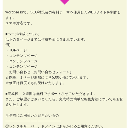
り
wordpressで、SEO対策済の有料テーマを使用したWEBサイトを制作し
ま
ます。
スマホ対応です。
す
■ページ構成について
[KL]
以下の５ページまでは作成料金に含まれています。
例).
・TOPページ
個
・コンテンツページ
・コンテンツページ
・コンテンツページ
・お問い合わせ（お問い合わせフォーム）
☆以降、１ページ追加につき5,000円にて承ります。
☆修正は何度でもお受けいたします。
■完成後、２週間は無料でサポートさせていただきます。
また、ご希望がございましたら、完成時に簡単な編集方法についてもお伝
えいたします。
※事前にご用意いただきたいもの
———————————————–
①レンタルサーバー、ドメインはあらかじめご用意ください。