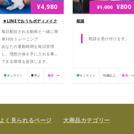
¥
4,980
¥
800
¥
1,000
★LINEでおうちボディメイク
相談
毎日配信される動画と一緒に簡
相談を受け付けます。
単10分トレーニング
あなたの運動時間を毎日管理
し、理想の体を手に入れる事が
できる環境を提供します。
オンライン
学ぶ
表示
オンライン
18歳以上
表示
よく見られるページ
大商品カテゴリー