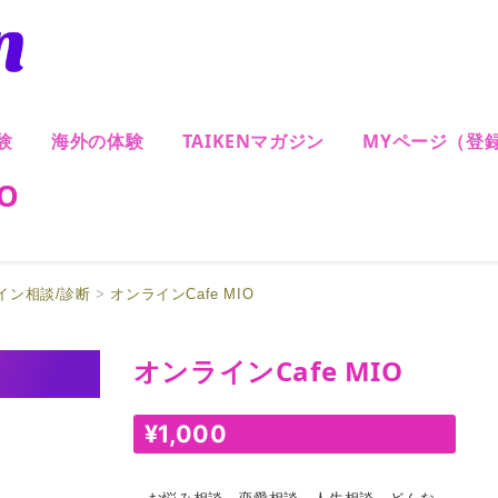
験
海外の体験
TAIKENマガジン
MYページ（登
O
イン相談/診断
>
オンラインCafe MIO
オンラインCafe MIO
¥
1,000