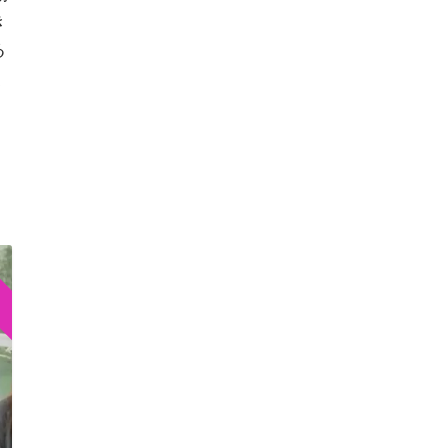
き
る
く
e