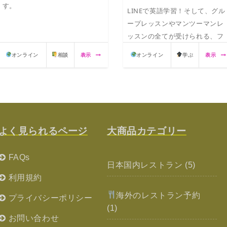
す。
LINEで英語学習！そして、グル
ープレッスンやマンツーマンレ
ッスンの全てが受けられる、フ
ルパッケージプラン。専属トレ
オンライン
相談
表示
オンライン
学ぶ
表示
ーナーによるサポートで、毎日
モチベーションが持続して、英
語が日常的に学ぶ事ができま
す。
よく見られるページ
大商品カテゴリー
FAQs
日本国内レストラン
(5)
利用規約
海外のレストラン予約
プライバシーポリシー
(1)
お問い合わせ