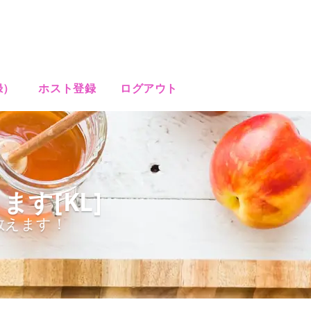
録）
ホスト登録
ログアウト
す[KL]
教えます！