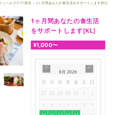
インヘルスケア/美容
>
1ヶ月間あなたの食生活をサポートします[KL]
1ヶ月間あなたの食生活
をサポートします[KL]
¥
1,000
〜
8月
2026
月
火
水
木
金
土
日
27
28
29
30
31
1
2
3
4
5
6
7
8
9