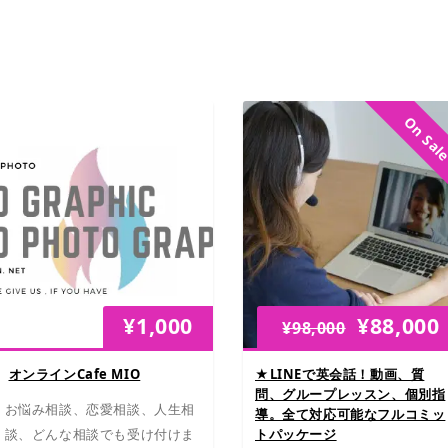
On Sal
¥
1,000
¥
88,000
¥
98,000
オンラインCafe MIO
★LINEで英会話！動画、質
問、グループレッスン、個別指
お悩み相談、恋愛相談、人生相
導。全て対応可能なフルコミッ
談、どんな相談でも受け付けま
トパッケージ