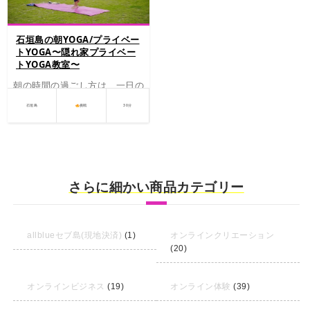
石垣島の朝YOGA/プライベー
トYOGA〜隠れ家プライベー
トYOGA教室〜
朝の時間の過ごし方は、一日の
コンディションを左右する大切
な時間です。朝の時間にヨガを
石垣島
挑戦
30分
行うことで、すっきりすること
ができ、気持ちの良いスタート
を切ることができます。
【その他のKovalamのおすす
めコース】
・
タイ古式マッサージ
・
オイルマッサージ
・
よもぎ蒸し/ローズ蒸し
さらに細かい商品カテゴリー
allblueセブ島(現地決済)
(1)
オンラインクリエーション
(20)
オンラインビジネス
(19)
オンライン体験
(39)