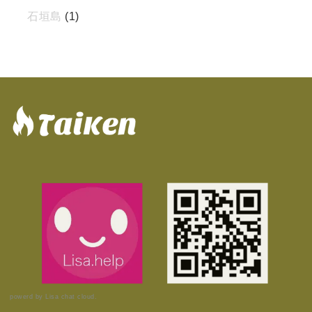
石垣島
(1)
powerd by Lisa chat cloud.