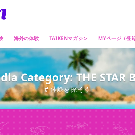
験
海外の体験
TAIKENマガジン
MYページ（登
dia Category: THE STAR 
# 体験を探そう