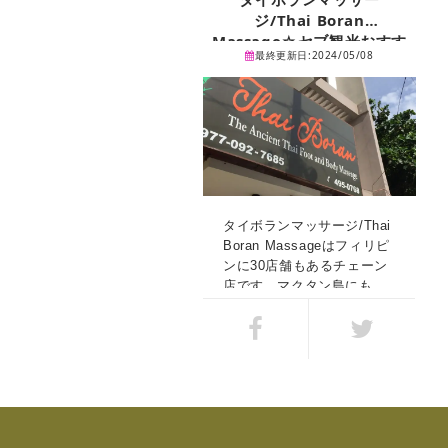
ジ/Thai Boran
Massage☆セブ観光おすす
最終更新日:2024/05/08
めのスパ・マッサージシリ
ーズ
タイボランマッサージ/Thai
Boran Massageはフィリピ
ンに30店舗もあるチェーン
店です。マクタン島にも数
店舗あります。 タイボラン
マッサージ/Thai Boran
Massageではタイマッサー
ジやスウィーディッシュマ
ッサージを低価格で受けれ
ます！