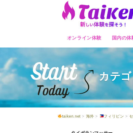
オンライン体験
国内の体
カテゴ
taiken.net
>
海外
>
フィリピン
>
セ
タイボランマッサー