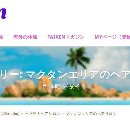
験
海外の体験
TAIKENマガジン
MYページ（登
リー: マクタンエリアのヘ
# 体験を探そう
ブ島(cebu)
>
セブ島のヘアサロン
>
マクタンエリアのヘアサロン