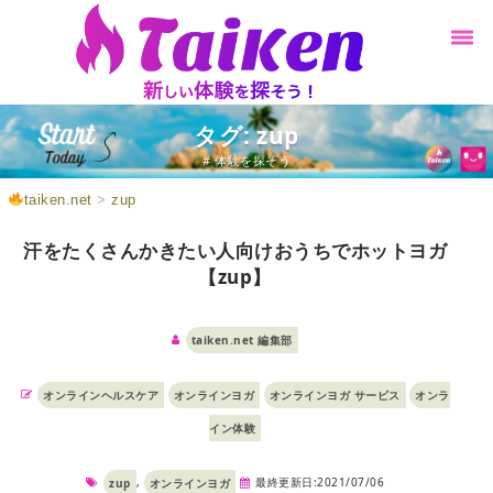
タグ: zup
# 体験を探そう
taiken.net
>
zup
汗をたくさんかきたい人向けおうちでホットヨガ
【zup】
taiken.net 編集部
オンラインヘルスケア
オンラインヨガ
オンラインヨガ サービス
オンラ
イン体験
,
最終更新日:2021/07/06
zup
オンラインヨガ