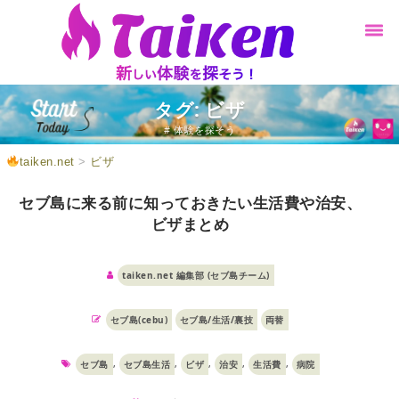
タグ: ビザ
# 体験を探そう
taiken.net
>
ビザ
セブ島に来る前に知っておきたい生活費や治安、
ビザまとめ
taiken.net 編集部 (セブ島チーム)
セブ島(cebu)
セブ島/生活/裏技
両替
,
,
,
,
,
セブ島
セブ島生活
ビザ
治安
生活費
病院