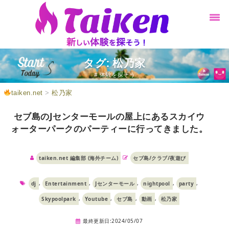
タグ: 松乃家
# 体験を探そう
taiken.net
>
松乃家
セブ島のJセンターモールの屋上にあるスカイウ
ォーターパークのパーティーに行ってきました。
taiken.net 編集部 (海外チーム)
セブ島/クラブ/夜遊び
,
,
,
,
,
dj
Entertainment
Jセンターモール
nightpool
party
,
,
,
,
Skypoolpark
Youtube
セブ島
動画
松乃家
最終更新日:2024/05/07