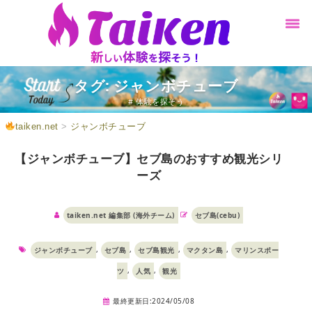
タグ: ジャンボチューブ
# 体験を探そう
taiken.net
>
ジャンボチューブ
【ジャンボチューブ】セブ島のおすすめ観光シリ
ーズ
taiken.net 編集部 (海外チーム)
セブ島(cebu)
,
,
,
,
ジャンボチューブ
セブ島
セブ島観光
マクタン島
マリンスポー
,
,
ツ
人気
観光
最終更新日:2024/05/08