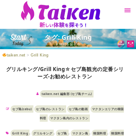
タグ: Grill King
# 体験を探そう
taiken.net
>
Grill King
グリルキング/Grill King☆セブ島観光の定番シリ
ーズ-お勧めレストラン
taiken.net 編集部 (セブ島チーム)
セブ島(cebu)
セブ島のレストラン
セブ島の動画
マクタンエリアの韓国
料理
マクタン島内のレストラン
,
,
,
,
,
Grill King
グリルキング
セブ島
マクタン島
韓国料理
韓国料理