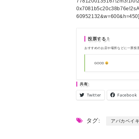
7781200135167!2m3!1f0!2
0x7081b5c20c38b76e!2sA
60952132&w=600&h=450
投票する！
おすすめのお店や場所などに一票投
GOOD
共有:
Twitter
Facebook
タグ:
アバカベイ