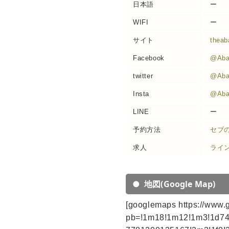
日本語
ー
WIFI
ー
サイト
theab
Facebook
@Aba
twitter
@Aba
Insta
@Aba
LINE
ー
予約方法
セブ
求人
ライ
地図(Google Map)
[googlemaps https://www
pb=!1m18!1m12!1m3!1d74