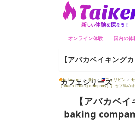
オンライン体験
国内の体
【アバカベイキングカンパ
カフェシリーズ
taiken.net
>
海外
>
フィリピン
>
セ
（abaca baking company）】セ
【アバカベイキ
baking co