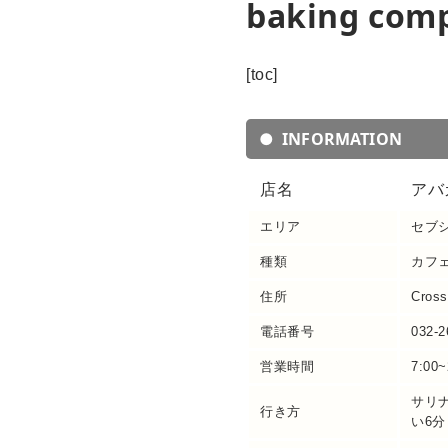
baking co
[toc]
INFORMATION
店名
アバカ
エリア
セブ
種類
カフ
住所
Cross
電話番号
032-2
営業時間
7:00~
サリナ
行き方
い6