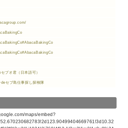
acagroup.com/
caBakingCo
caBakingCo#AbacaBakingCo
caBakingCo#AbacaBakingCo
のセブオ君（日本語可）
ンdeセブ島仕事探し探検隊
.google.com/maps/embed?
52.670230682783!2d123.90499404669761!3d10.32