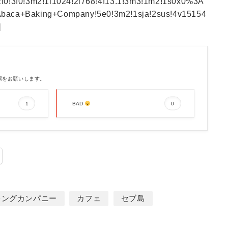
f0!3f0!3m2!1i1024!2i768!4f13.1!3m3!1m2!1s0x0%3A
baca+Baking+Company!5e0!3m2!1sja!2sus!4v15154
]
票をお願いします。
1
0
BAD
キングカンパニー
カフェ
セブ島