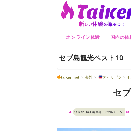
オンライン体験
国内の体
セブ島観光ベスト10
taiken.net
>
海外
>
フィリピン
>
セ
セブ
taiken.net 編集部 (セブ島チーム)