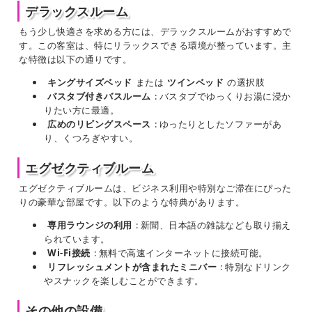
デラックスルーム
もう少し快適さを求める方には、デラックスルームがおすすめで
す。この客室は、特にリラックスできる環境が整っています。主
な特徴は以下の通りです。
キングサイズベッド
または
ツインベッド
の選択肢
バスタブ付きバスルーム
: バスタブでゆっくりお湯に浸か
りたい方に最適。
広めのリビングスペース
: ゆったりとしたソファーがあ
り、くつろぎやすい。
エグゼクティブルーム
エグゼクティブルームは、ビジネス利用や特別なご滞在にぴった
りの豪華な部屋です。以下のような特典があります。
専用ラウンジの利用
: 新聞、日本語の雑誌なども取り揃え
られています。
Wi-Fi接続
: 無料で高速インターネットに接続可能。
リフレッシュメントが含まれたミニバー
: 特別なドリンク
やスナックを楽しむことができます。
その他の設備