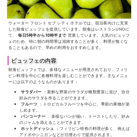
ウォーター フロント セブ シティ ホテルでは、宿泊客向けに充実
した朝食ビュッフェを提供しています。朝食はレストランUNOに
て、
毎日5時半から10時半まで
営業しています。人気のビュッフ
ェのため、特に朝の時間帯は混雑することが多く、料理が無くな
ることもあるので、早めの利用をおすすめします。
ビュッフェの内容
朝食ビュッフェでは、多様なメニューが用意されており、フィリ
ピン料理を中心に各種料理を楽しむことができます。主なメニュ
ーには以下のようなものがあります：
サラダバー
：新鮮な野菜のサラダが種類豊富に並び、自分
好みのサラダを作ることができます。
フルーツ
：トロピカルフルーツを中心に、季節の果物が楽
しめます。
パンコーナー
：多様なパンが揃い、トーストしたり、好み
のジャムを添えることができます。
ホットディッシュ
：フィリピン特有の料理が多く、例えば
アドボやシニガンなどが日替わりで提供されます。