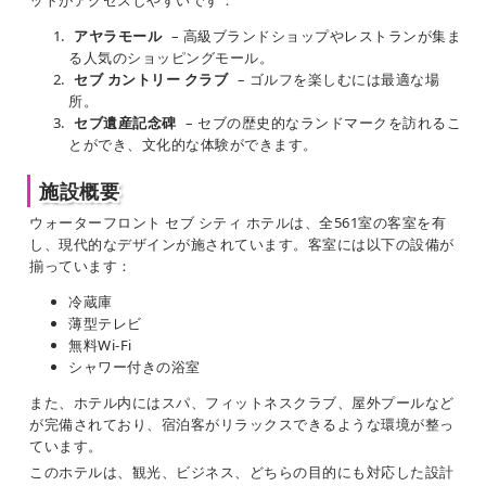
アヤラモール
– 高級ブランドショップやレストランが集ま
る人気のショッピングモール。
セブ カントリー クラブ
– ゴルフを楽しむには最適な場
所。
セブ遺産記念碑
– セブの歴史的なランドマークを訪れるこ
とができ、文化的な体験ができます。
施設概要
ウォーターフロント セブ シティ ホテルは、全561室の客室を有
し、現代的なデザインが施されています。客室には以下の設備が
揃っています：
冷蔵庫
薄型テレビ
無料Wi-Fi
シャワー付きの浴室
また、ホテル内にはスパ、フィットネスクラブ、屋外プールなど
が完備されており、宿泊客がリラックスできるような環境が整っ
ています。
このホテルは、観光、ビジネス、どちらの目的にも対応した設計