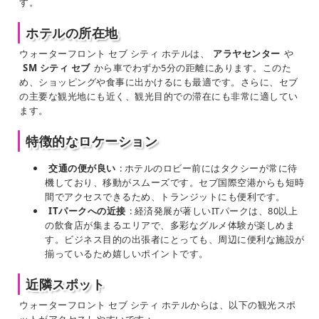
す。
ホテルの所在地
ウォーターフロント セブ シティ ホテルは、
アラヤセンター
や
SM シティ セブ
から車でわずか5分の距離にあります。このた
め、ショッピングや食事に出かけるにも最適です。さらに、セブ
の主要な観光地にも近く、観光目的での滞在にも非常に適してい
ます。
特徴的なロケーション
交通の便が良い
: ホテルのロビー前にはタクシーが常に待
機しており、移動がスムーズです。セブ国際空港からも短時
間でアクセスできるため、トランジットにも便利です。
ITパークへの近接
: 経済発展が著しいITパークは、80以上
の飲食店が集まるエリアで、多彩なグルメ体験が楽しめま
す。ビジネス目的の出張者にとっても、周辺に便利な施設が
揃っているため嬉しいポイントです。
近隣スポット
ウォーターフロント セブ シティ ホテルからは、以下の観光スポ
ットがアクセスしやすいです：