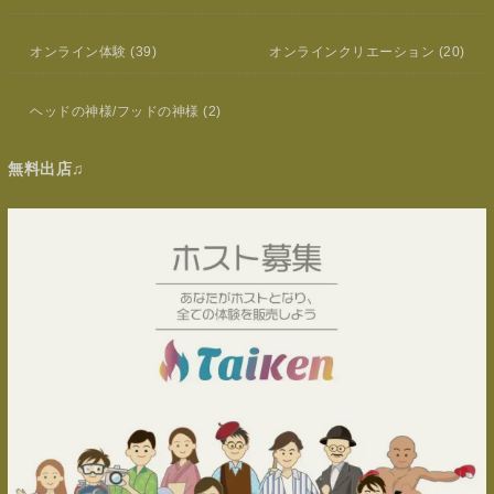
オンライン体験
(39)
オンラインクリエーション
(20)
ヘッドの神様/フッドの神様
(2)
無料出店♫