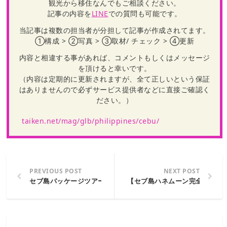
観光から移住なんでもご相談ください。
記事の内容を
LINE
での質問も可能です。
当記事は複数の担当者が分担して記事が作成されてます。
①構成 > ②写真 > ③取材/ チェック > ④更新
内容と相違する事があれば、コメントもしくはメッセージ
を頂けると幸いです。
（内容は定期的に更新されますが、全て正しいという保証
はありませんので必ずサービス提供者などに直接ご確認く
ださい。）
taiken.net/mag/glb/philippines/cebu/
PREVIOUS POST
NEXT POST
セブ島パッケージツアー完全ガイド：失敗しない選び方と魅力
【セブ島ハネムーン完全ガイド