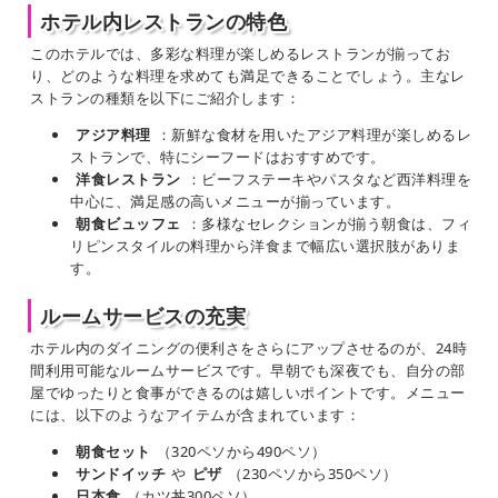
ホテル内レストランの特色
このホテルでは、多彩な料理が楽しめるレストランが揃ってお
り、どのような料理を求めても満足できることでしょう。主なレ
ストランの種類を以下にご紹介します：
アジア料理
：新鮮な食材を用いたアジア料理が楽しめるレ
ストランで、特にシーフードはおすすめです。
洋食レストラン
：ビーフステーキやパスタなど西洋料理を
中心に、満足感の高いメニューが揃っています。
朝食ビュッフェ
：多様なセレクションが揃う朝食は、フィ
リピンスタイルの料理から洋食まで幅広い選択肢がありま
す。
ルームサービスの充実
ホテル内のダイニングの便利さをさらにアップさせるのが、24時
間利用可能なルームサービスです。早朝でも深夜でも、自分の部
屋でゆったりと食事ができるのは嬉しいポイントです。メニュー
には、以下のようなアイテムが含まれています：
朝食セット
（320ペソから490ペソ）
サンドイッチ
や
ピザ
（230ペソから350ペソ）
日本食
（カツ丼300ペソ）