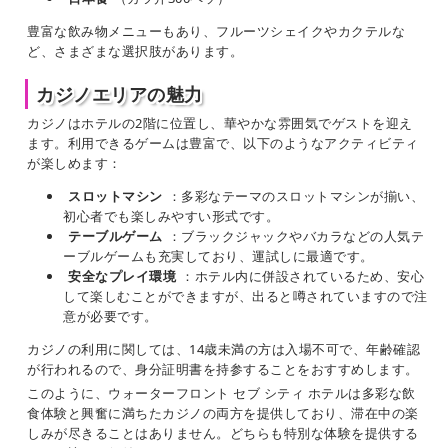
豊富な飲み物メニューもあり、フルーツシェイクやカクテルな
ど、さまざまな選択肢があります。
カジノエリアの魅力
カジノはホテルの2階に位置し、華やかな雰囲気でゲストを迎え
ます。利用できるゲームは豊富で、以下のようなアクティビティ
が楽しめます：
スロットマシン
：多彩なテーマのスロットマシンが揃い、
初心者でも楽しみやすい形式です。
テーブルゲーム
：ブラックジャックやバカラなどの人気テ
ーブルゲームも充実しており、運試しに最適です。
安全なプレイ環境
：ホテル内に併設されているため、安心
して楽しむことができますが、出ると噂されていますので注
意が必要です。
カジノの利用に関しては、14歳未満の方は入場不可で、年齢確認
が行われるので、身分証明書を持参することをおすすめします。
このように、ウォーターフロント セブ シティ ホテルは多彩な飲
食体験と興奮に満ちたカジノの両方を提供しており、滞在中の楽
しみが尽きることはありません。どちらも特別な体験を提供する