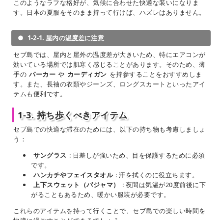
このようなラフな格好が、気候に合わせた快適な装いになりま
す。日本の夏服をそのまま持って行けば、ハズレはありません。
1-2-1. 屋内の温度差に注意
セブ島では、屋内と屋外の温度差が大きいため、特にエアコンが
効いている場所では肌寒く感じることがあります。そのため、薄
手の
パーカー
や
カーディガン
を持参することをおすすめしま
す。また、長袖の衣類やジーンズ、ロングスカートといったアイ
テムも便利です。
1-3. 持ち歩くべきアイテム
セブ島での快適な滞在のためには、以下の持ち物も考慮しましょ
う：
サングラス
: 日差しが強いため、目を保護するために必須
です。
ハンカチやフェイスタオル
: 汗を拭くのに役立ちます。
上下スウェット（パジャマ）
: 夜間は気温が20度前後に下
がることもあるため、暖かい服装が必要です。
これらのアイテムを持って行くことで、セブ島での楽しい時間を