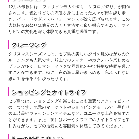
12月の最後には、フィリピン最大の祭り「シヌログ祭り」が開催
されます。色とりどりの衣装を身にまとった人々が街を練り歩
き、パレードやダンスパフォーマンスが繰り広げられます。この
大規模なお祭りは地元の人々と交流する良い機会でもあり、フィ
リピンの文化を深く体験できる貴重な瞬間です。
クルージング
クリスマスシーズンには、セブ島の美しい夕日を眺めながらのク
ルージングも人気です。船上でのディナーやカクテルを楽しめる
プランが多く、ロマンティックな雰囲気の中で特別な時間を過ご
すことができます。特に、夜の海は星がきらめき、忘れられない
思い出を作るのにぴったりです。
ショッピングとナイトライフ
セブ島では、ショッピングを楽しむことも重要なアクティビティ
の一つです。地元のマーケットやショッピングモールで、手作り
の工芸品やファッションアイテムなど、ユニークな土産を探すこ
とができます。また、夜にはバーやクラブでのナイトライフを楽
しみながら、セブの活気ある雰囲気を体感してみてください。
地元の料理を楽しむ