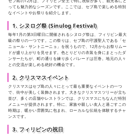
セブ島の12月は、フィリピン全土で特に祝祭が多く、観光客にと
っても魅力的なシーズンです。ここでは、セブ島で楽しめる特別
なイベントやお祭りを紹介します。
1. シヌログ祭 (Sinulog Festival)
毎年1月の第3日曜日に開催されるシヌログ祭は、フィリピン最大
級の祭りの一つです。この祭りは、セブ島の守護聖人である「セ
ニョール・サントニーニョ」を祝うもので、12月からお祭りムー
ドが盛り上がりを見せます。色とりどりの衣装を身にまとったダ
ンサーたちが、町の通りを練り歩くパレードは圧巻。地元の人々
との交流が楽しめる絶好の機会です。
2. クリスマスイベント
クリスマスはセブ島の人々にとって最も重要なイベントの一つ
で、街中が美しく装飾されます。大きなクリスマスツリーが立ち
並び、多くの店舗やレストランでは、クリスマスにちなんだ特別
メニューが提供されます。特に、家族や親しい友人と過ごすこの
時期は、暖かい雰囲気に包まれ、ローカルな伝統を体験するチャ
ンスです。
3. フィリピンの祝日