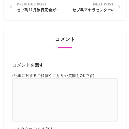
PREVIOUS POST
NEXT POST
セブ島11月旅行完全ガイド：気候、観光スポット、グルメ情報
セブ島アヤラセンターのスタバ
コメント
コメントを残す
(記事に対するご指摘やご意見や質問もOKです)
ニックネーム(お名前)*