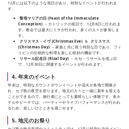
12月には以下のような祝日があり、特別なイベントが行われま
す。
聖母マリアの日 (Feast of the Immaculate
Conception)
– カトリックの祝日で、12月8日に行われま
す。教会では盛大にミサが行われ、多くの人々が参加しま
す。
クリスマス・イヴ (Christmas Eve)
&
クリスマス
(Christmas Day)
– 家族と共に祝う特別な日であり、フィ
リピンの伝統的な料理を楽しむ絶好の機会です。
リサール記念日 (Rizal Day)
– ホセ・リサールを偲ぶ日
で、12月30日に関連するイベントが行われます。
4. 年末のイベント
年末は、特別なカウントダウンイベントや花火が各地で開催さ
れ、セブ島の夜空を彩ります。地元の人々と一緒に新年を迎える
ことができるので、旅行者にとっても素晴らしい体験です。各ホ
テルやビーチでは、パーティーやライブパフォーマンスが行われ
るため、楽しいひとときを過ごせます。
5. 地元のお祭り
セブ島の地元市場やコミュニティでは、12月に特別な文化イベン