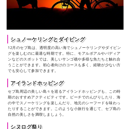
シュノーケリングとダイビング
12月のセブ島は、透明度の高い海でシュノーケリングやダイビン
グを楽しむのに最適な時期です。特に、モアルボアルやバディア
ンなどのスポットでは、美しいサンゴ礁や多様な魚たちと触れ合
うことができます。初心者向けのコースも多く、経験が少ない方
でも安心して参加できます。
アイランドホッピング
セブ島周辺の美しい島々を巡るアイランドホッピングも、この時
期のおすすめアクティビティです。ビーチでのんびりしたり、海
の中でスノーケリングを楽しんだり、地元のシーフードを味わっ
たりすることができます。このような小旅行を通じて、セブ島の
自然の美しさを満喫しましょう。
シヌログ祭り