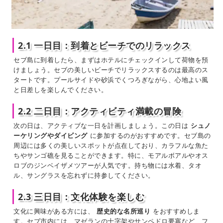
2.1 一日目：到着とビーチでのリラックス
セブ島に到着したら、まずはホテルにチェックインして荷物を預
けましょう。セブの美しいビーチでリラックスするのは最高のス
タートです。プールサイドや砂浜でくつろぎながら、心地よい風
と日差しを楽しんでください。
2.2 二日目：アクティビティ満載の冒険
次の日は、アクティブな一日を計画しましょう。この日は
シュノ
ーケリングやダイビング
に参加するのがおすすめです。セブ島の
周辺には多くの美しいスポットが点在しており、カラフルな魚た
ちやサンゴ礁を見ることができます。特に、モアルボアルやオス
ロブのジンベイザメツアーが人気です。持ち物には水着、タオ
ル、サングラスを忘れずに持参してください。
2.3 三日目：文化体験を楽しむ
文化に興味がある方には、
歴史的な名所巡り
をおすすめしま
す。セブ市内には、マゼランの十字架やサンペドロ要塞など、フ