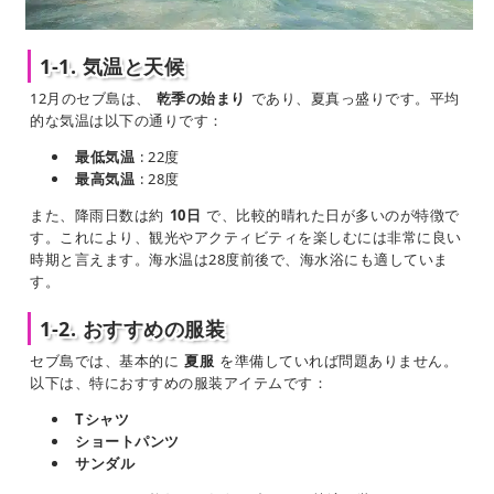
1-1. 気温と天候
12月のセブ島は、
乾季の始まり
であり、夏真っ盛りです。平均
的な気温は以下の通りです：
最低気温
: 22度
最高気温
: 28度
また、降雨日数は約
10日
で、比較的晴れた日が多いのが特徴で
す。これにより、観光やアクティビティを楽しむには非常に良い
時期と言えます。海水温は28度前後で、海水浴にも適していま
す。
1-2. おすすめの服装
セブ島では、基本的に
夏服
を準備していれば問題ありません。
以下は、特におすすめの服装アイテムです：
Tシャツ
ショートパンツ
サンダル