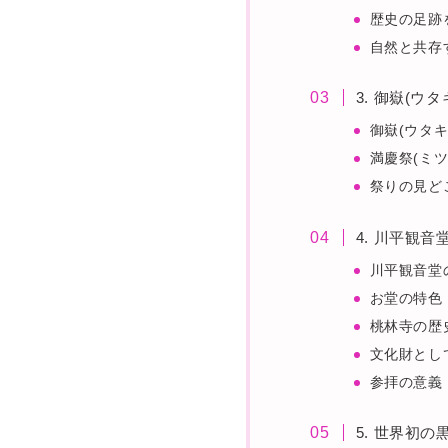
歴史の足跡
自然と共存
3. 御嶽(ウ
御嶽(ウタキ
満慶祭(ミ
祭りの見ど
4. 川平観
川平観音堂
お堂の特色
桃林寺の歴
文化財とし
参拝の意義
5. 世界初