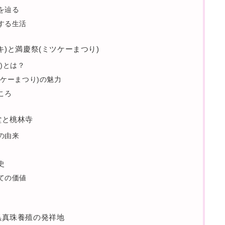
を辿る
する生活
タキ)と満慶祭(ミツケーまつり)
)とは？
ツケーまつり)の魅力
ころ
音堂と桃林寺
の由来
史
ての価値
の黒真珠養殖の発祥地