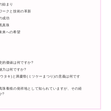
の始まり
ワークと技術の革新
の成功
黒真珠
未来への希望
問
史的価値は何ですか?
魅力は何ですか?
(ウタキ)と満慶祭(ミツケーまつり)の意義は何です
真珠養殖の発祥地として知られていますが、その経
か?