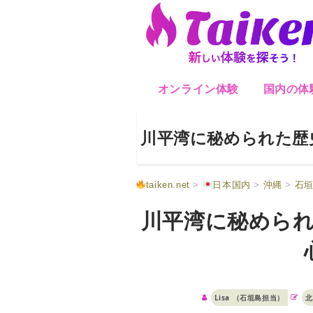
オンライン体験
国内の体
川平湾に秘められた歴史
taiken.net
>
日本国内
>
沖縄
>
石
川平湾に秘められ
Lisa （石垣島担当）
北