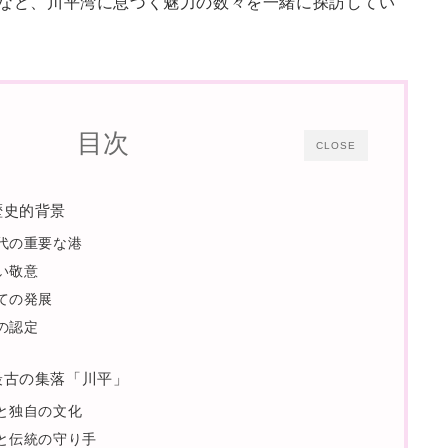
など、川平湾に息づく魅力の数々を一緒に探訪してい
目次
CLOSE
の歴史的背景
代の重要な港
い敬意
ての発展
の認定
で最古の集落「川平」
と独自の文化
と伝統の守り手