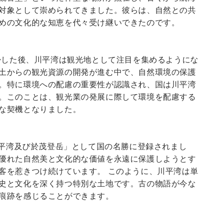
対象として崇められてきました。彼らは、自然との共
めの文化的な知恵を代々受け継いできたのです。
復帰した後、川平湾は観光地として注目を集めるようにな
土からの観光資源の開発が進む中で、自然環境の保護
。特に環境への配慮の重要性が認識され、国は川平湾
。このことは、観光業の発展に際して環境を配慮する
な契機となりました。
「川平湾及び於茂登岳」として国の名勝に登録されまし
優れた自然美と文化的な価値を永遠に保護しようとす
客を惹きつけ続けています。 このように、川平湾は単
史と文化を深く持つ特別な土地です。古の物語が今な
痕跡を感じることができます。