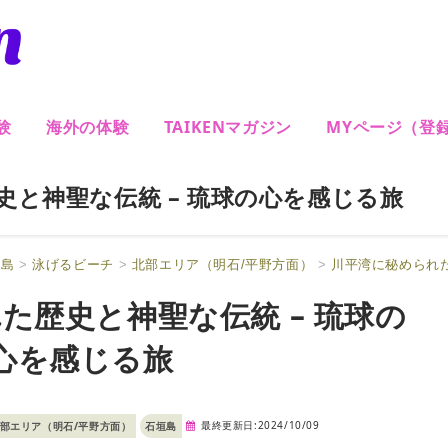
験
海外の体験
TAIKENマガジン
MYページ（登
と神聖な伝統 – 琉球の心を感じる旅
垣島
>
泳げるビーチ
>
北部エリア（明石/平野方面）
>
川平湾に秘められた
た歴史と神聖な伝統 – 琉球の
心を感じる旅
最終更新日:2024/10/09
部エリア（明石/平野方面）
石垣島