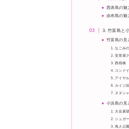
西表島の魅
由布島の魅
3. 竹富島
竹富島の見
1. なごみ
2. 安里
3. 西桟橋
4. コンド
5. アイヤ
6. カイジ
7. ヌヌシ
小浜島の見
1. 大岳展
2. シュガ
3. 海人公