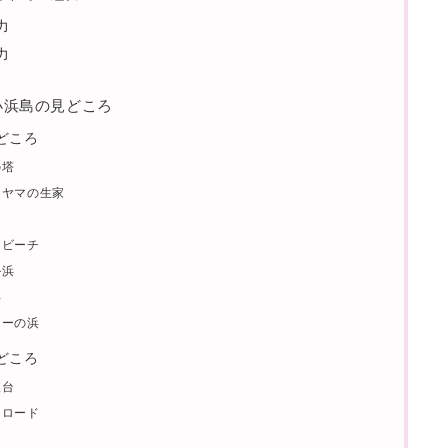
力
力
と小浜島の見どころ
どころ
の塔
屋クヤマの生家
イビーチ
ル浜
浜
ャーの浜
どころ
望台
ーロード
園