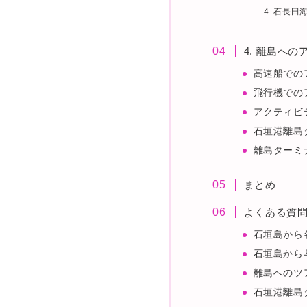
4. 石長田
4. 離島へ
高速船での
飛行機での
アクティビ
石垣港離島
離島ターミ
まとめ
よくある質
石垣島から
石垣島から
離島へのツ
石垣港離島