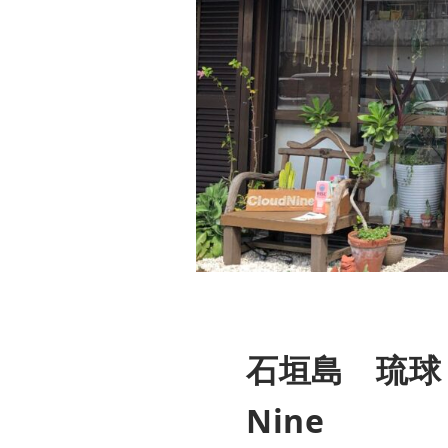
石垣島 琉球リ
Nine