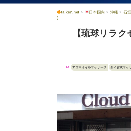
taiken.net
>
日本国内
>
沖縄
>
石
】
【琉球リラクゼー
アロマオイルマッサージ
タイ古式マッ