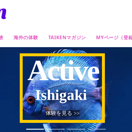
験
海外の体験
TAIKENマガジン
MYページ（登
Active
Ishigaki
体験を見る >>