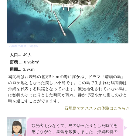
石垣島の離島 鳩間島
人口…
49人
面積 …
0.96km²
周囲…
3.9km
鳩間島は西表島の北方5ｋｍの海に浮かぶ、ドラマ「瑠璃の島」
のロケ地ともなった美しい小島です。この島で生まれた鳩間節は
沖縄を代表する民謡となっています。観光地化されていない島に
は独特のゆったりとした時間が流れ、静かで穏やかな癒しのひと
時を過ごすことができます。
石垣島でオススメの体験はこちら♫
観光客も少なくて、島のゆったりとした時間を
感じながら、集落を散歩しました。沖縄独特の