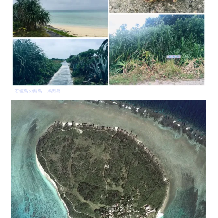
石垣島の離島 鳩間島