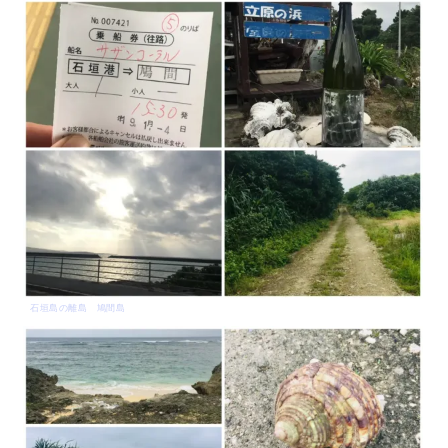
石垣島の離島 鳩間島