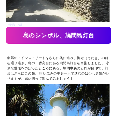
鳩間島 集落
島のシンボル、鳩間島灯台
ポイント2
集落のメインストリートをさらに奥に進み、御嶽（うたき）の前
を通り過ぎ、島の一番高台にある鳩間島灯台を目指しました。 小
さな階段をのぼったところにある、鳩間中森の石碑が目印で、灯
台はさらにこの先。 暗い茂みの中を一人で進むのは少し勇気がい
りますが、思い切って進んでみましょう！