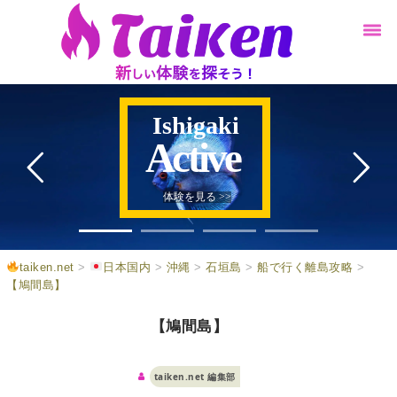
Ishigaki
Active
体験を見る >>
taiken.net
>
日本国内
>
沖縄
>
石垣島
>
船で行く離島攻略
>
【鳩間島】
【鳩間島】
taiken.net 編集部