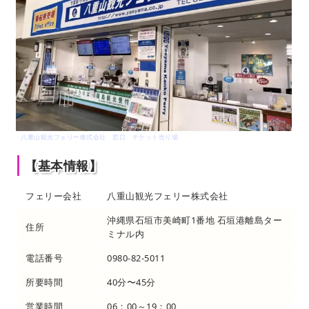
八重山観光フェリー株式会社 窓口 チケット売り場
【基本情報】
フェリー会社
八重山観光フェリー株式会社
沖縄県石垣市美崎町1番地 石垣港離島ター
住所
ミナル内
電話番号
0980-82-5011
所要時間
40分〜45分
営業時間
06：00～19：00