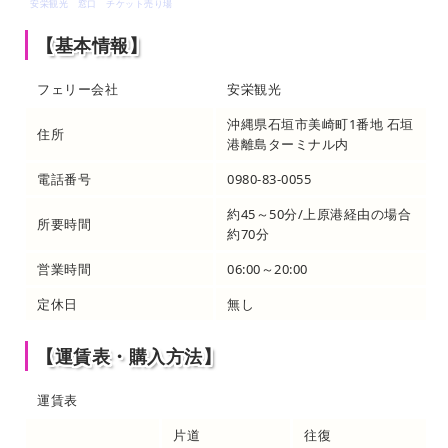
安栄観光 窓口 チケット売り場
【基本情報】
フェリー会社
安栄観光
沖縄県石垣市美崎町1番地 石垣
住所
港離島ターミナル内
電話番号
0980-83-0055
約45～50分/上原港経由の場合
所要時間
約70分
営業時間
06:00～20:00
定休日
無し
【運賃表・購入方法】
運賃表
片道
往復