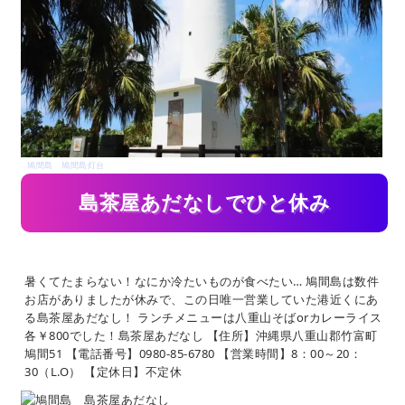
鳩間島 鳩間島灯台
島茶屋あだなしでひと休み
ポイント3
暑くてたまらない！なにか冷たいものが食べたい… 鳩間島は数件
お店がありましたが休みで、この日唯一営業していた港近くにあ
る島茶屋あだなし！ ランチメニューは八重山そばorカレーライス
各￥800でした！島茶屋あだなし 【住所】沖縄県八重山郡竹富町
鳩間51 【電話番号】0980-85-6780 【営業時間】8：00～20：
30（L.O） 【定休日】不定休