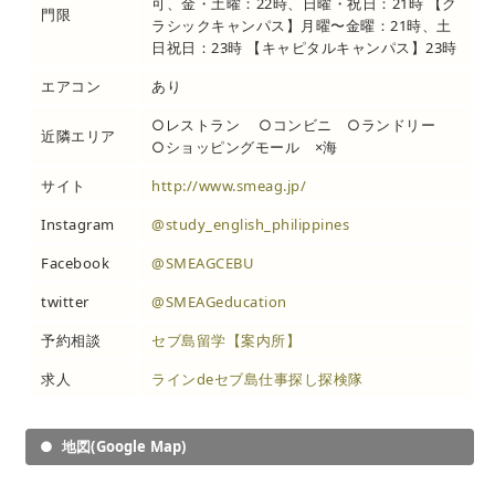
可、金・土曜：22時、日曜・祝日：21時 【ク
門限
ラシックキャンパス】月曜〜金曜：21時、土
日祝日：23時 【キャピタルキャンパス】23時
エアコン
あり
○レストラン ○コンビニ ○ランドリー
近隣エリア
○ショッピングモール ×海
サイト
http://www.smeag.jp/
Instagram
@study_english_philippines
Facebook
@SMEAGCEBU
twitter
@SMEAGeducation
予約相談
セブ島留学【案内所】
求人
ラインdeセブ島仕事探し探検隊
地図(Google Map)