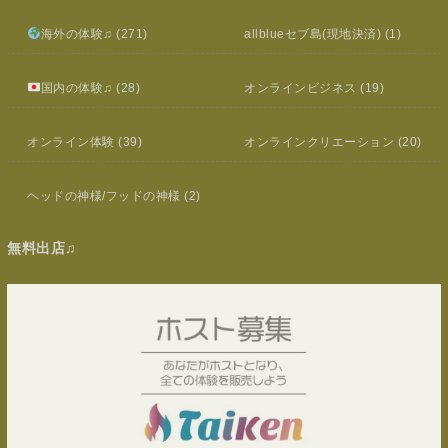
海外の体験♫
(271)
allblueセブ島(現地決済)
(1)
国内の体験♫
(28)
オンラインビジネス
(19)
オンライン体験
(39)
オンラインクリエーション
(20)
ヘッドの神様/フッドの神様
(2)
無料出店♫