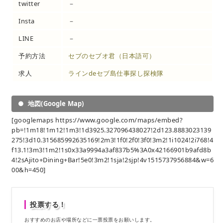
twitter
－
Insta
－
LINE
－
予約方法
セブのセブオ君（日本語可）
求人
ラインdeセブ島仕事探し探検隊
地図(Google Map)
[googlemaps https://www.google.com/maps/embed?
pb=!1m18!1m12!1m3!1d3925.327096438027!2d123.8883023139
275!3d10.315685992635169!2m3!1f0!2f0!3f0!3m2!1i1024!2i768!4
f13.1!3m3!1m2!1s0x33a9994a3af837b5%3A0x42166901b9afd8b
4!2sAjito+Dining+Bar!5e0!3m2!1sja!2sjp!4v1515737956884&w=6
00&h=450]
投票する！
おすすめのお店や場所などに一票投票をお願いします。