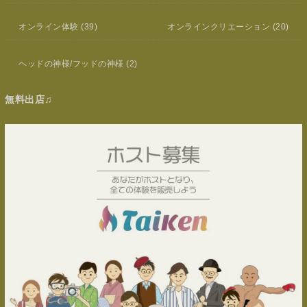
オンライン体験
(39)
オンラインクリエーション
(20)
ヘッドの神様/フッドの神様
(2)
無料出店♫