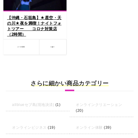
【沖縄・石垣島】★星空・天
の川★夜を満喫！ナイトフォ
トツアー コロナ対策店
（2時間）
石垣島の夜を満喫！ナイトフォ
トツアーで星空、月、フクロ
2〜3時間
3歳〜
ウ、ホタルを楽しむ！夜だから
こそ見られる景色や生き物た
ち、自然の神秘を楽しんでみま
せんか？
さらに細かい商品カテゴリー
allblueセブ島(現地決済)
(1)
オンラインクリエーション
(20)
オンラインビジネス
(19)
オンライン体験
(39)