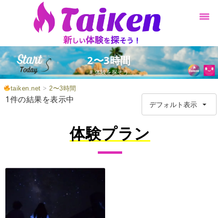
2〜3時間
# 体験を探そう
taiken.net
>
2〜3時間
1件の結果を表示中
デフォルト表示
体験プラン