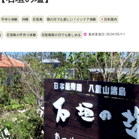
手作り体験
沖縄
石垣島
雨の日でも楽しい！インドア体験
日本国内
,
,
最終更新日:2024/05/11
塩
石垣島の手作り体験
石垣島雨の日でも楽しめる