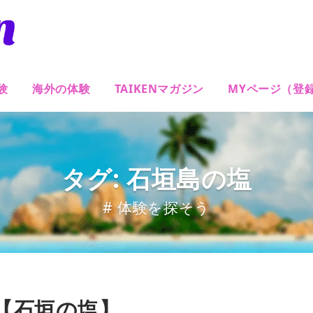
験
海外の体験
TAIKENマガジン
MYページ（登
タグ: 石垣島の塩
# 体験を探そう
【石垣の塩】