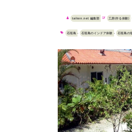
taiken.net 編集部
工房(作る体験)
,
,
石垣島
石垣島のインドア体験
石垣島の