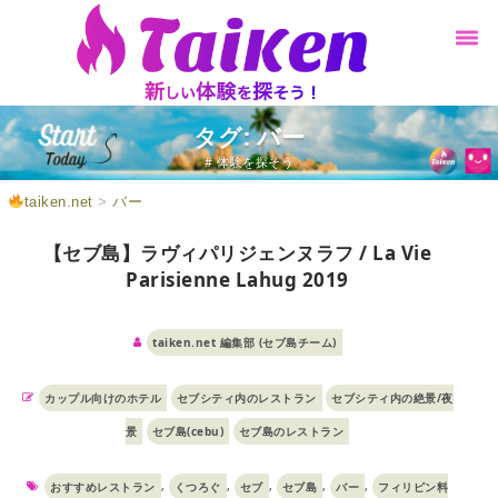
タグ: バー
# 体験を探そう
taiken.net
>
バー
【セブ島】ラヴィパリジェンヌラフ / La Vie
Parisienne Lahug 2019
taiken.net 編集部 (セブ島チーム)
カップル向けのホテル
セブシティ内のレストラン
セブシティ内の絶景/夜
景
セブ島(cebu)
セブ島のレストラン
,
,
,
,
,
おすすめレストラン
くつろぐ
セブ
セブ島
バー
フィリピン料