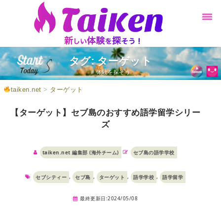
タグ: ターゲット
# 体験を探そう
taiken.net
>
ターゲット
【ターゲット】セブ島のおすすめ語学留学シリー
ズ
taiken.net 編集部 (海外チーム)
セブ島の語学学校
,
,
,
,
セブシティー
セブ島
ターゲット
語学学校
語学留学
最終更新日:2024/05/08