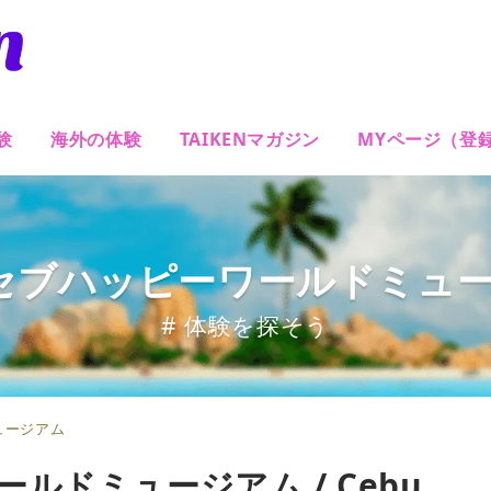
験
海外の体験
TAIKENマガジン
MYページ（登
 セブハッピーワールドミュ
# 体験を探そう
ュージアム
ルドミュージアム / Cebu