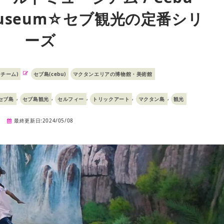
d Museum☆セブ観光の定番シリ
ーズ
島チーム)
セブ島(cebu)
マクタンエリアの博物館・美術館
,
,
,
,
,
セブ島
セブ島観光
セルフィー
トリックアート
マクタン島
観光
最終更新日:2024/05/08