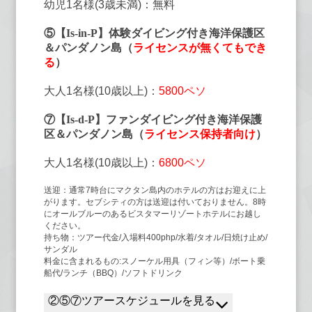
幼児1名様(3歳未満)：無料
⑤【Is-in-P】体験ダイビング付き海洋保護区
＆パンダノン島（
ライセンスが無くてもでき
る
）
大人1名様(10歳以上)：
5800ペソ
⑦【Is-d-P】ファンダイビング付き海洋保護
区＆パンダノン島（
ライセンス保持者向け
）
大人1名様(10歳以上)：
6800ペソ
送迎：通常7時台にマクタン島内のホテルの方はお迎えに上
がります。セブシティの方は送迎は付いておりません。8時
にオールブルーのあるビスタマーリゾートホテルにお越し
ください。
持ち物：ツアー代金/入場料400php/水着/タオル/日焼け止め/
サンダル
料金に含まれるもの:スノーケル用具（フィン等）/ボート乗
船代/ランチ（BBQ）/ソフトドリンク
②⑤⑦ツアースケジュールを見る