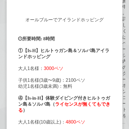
施
中
。
詳
オールブルーでアイランドホッピング
し
く
は
所要時間: 8時間
ペ
ー
①【Is-H】ヒルトゥガン島＆ソルパ島アイラ
ジ
ンドホッピング
内
の
大人1名様：
3000ペソ
ク
ー
子供1名様(3歳〜9歳)：2100ペソ
ポ
幼児1名様(3歳未満)：無料
ン
コ
④【Is-in-H】体験ダイビング付きヒルトゥガ
ー
ン島＆ソルパ島（
ライセンスが無くてもでき
ド
る
）
を
大人1名様(10歳以上)：
4800ペソ