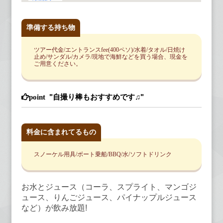
準備する持ち物
ツアー代金/エントランスfee(400ペソ)/水着/タオル/日焼け
止め/サンダル/カメラ/現地で海鮮などを買う場合、現金を
ご用意ください。
"自撮り棒もおすすめです♫"
料金に含まれてるもの
スノーケル用具/ボート乗船/BBQ/水/ソフトドリンク
お水とジュース（コーラ、スプライト、マンゴジ
ュース、りんごジュース、パイナップルジュース
など）が飲み放題!
オプション