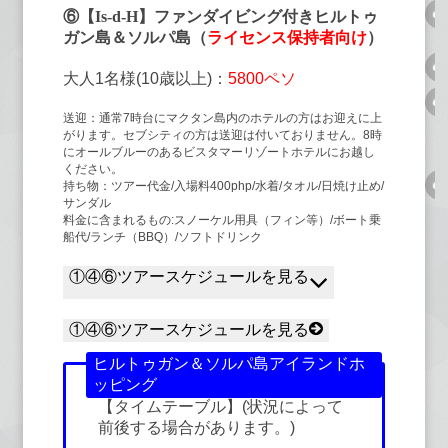
⑥【Is-d-H】ファンダイビング付きヒルトゥ
ガン島＆ソルパ島（
ライセンス保持者向け
）
大人1名様(10歳以上)：
5800ペソ
送迎：通常7時台にマクタン島内のホテルの方はお迎えに上
がります。セブシティの方は送迎は付いておりません。8時
にオールブルーのあるビスタマーリゾートホテルにお越し
ください。
持ち物：ツアー代金/入場料400php/水着/タオル/日焼け止め/
サンダル
料金に含まれるもの:スノーケル用具（フィン等）/ボート乗
船代/ランチ（BBQ）/ソフトドリンク
①④⑥ツアースケジュールを見る
①④⑥ツアースケジュールを見る
ヒルトゥガン＆ソルパ島アイランドホ
ッピング
【タイムテーブル】(状況によって
前後する場合があります。)