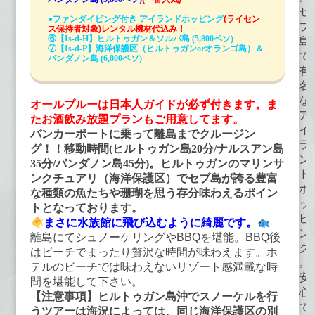
セ
●ファンダイビング付き アイランドホッピング
(ライセン
ブ
ス保持者対象)レンタル機材代込み！
⑥【Is-d-H】ヒルトゥガン＆ソルパ島 (5,800ペソ)
島
⑦【Is-d-P】海洋保護区（ヒルトゥガンorオランゴ島）＆
で
パンダノン島 (6,800ペソ)
有
名
な
オールブルーは日本人ガイドが必ず付きます。ま
ア
たお酒飲み放題プランもご用意してます。
イ
バンカーボートに乗って離島までクルージン
ラ
グ！！移動時間(ヒルトゥガン島20分/ナルスアン島
ン
35分/パンダノン島45分)。ヒルトゥガンのマリンサ
ド
ンクチュアリ（海洋保護区）でセブ島が誇る豊富
ホ
な種類の魚たちや珊瑚を思う存分味わえるポイン
ッ
トとなっております。
ピ
まさに水族館に飛び込むように綺麗です。
ン
離島にてシュノーケリングやBBQを堪能。BBQ後
グ
はビーチでまったり贅沢な時間が味わえます。ホ
。
テルのビーチでは味わえないリゾート感満載な時
安
間を堪能して下さい。
心
【注意事項】ヒルトゥガン島沖でスノーケルを行
で
うツアーは海況によっては、同じ海洋保護区の別