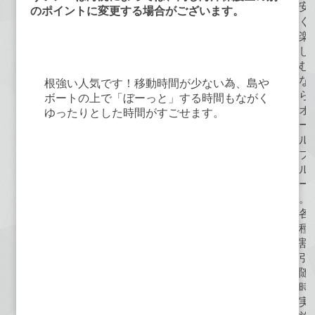
安
のポイントに変更する場合がございます。
く
①④⑥ヒルトゥガン島＆ソルパ島ア
楽
イランドホッピング
し
む
な
根強い人気です！移動時間が少ない為、島や
ら
ボートの上で「ぼーっと」する時間もながく
オ
ゆったりとした時間がすごせます。
ー
ル
ブ
ル
ー
。
各
種
割
引
随
時
実