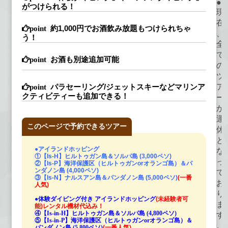
●
がつけられる！
現
在
約1,000円でお酒飲み放題もつけられちゃ
、
う！
全
て
お酒も別途追加可能
の
ツ
ア
パラセーリング/ジェットスキーなどマリンア
クティビティーも追加できる！
ー
が
運
このページで予約できるツアー
休
と
●アイランドホッピング
な
①【Is-H】ヒルトゥガン島＆ソルパ島 (3,000ペソ)
っ
②【Is-P】海洋保護区（ヒルトゥガンorオランゴ島）＆パ
ンダノン島 (4,000ペソ)
て
③【Is-N】ナルスアン島＆パンダノン島 (5,000ペソ)
(一番
お
人気)
り
●体験ダイビング付き アイランドホッピング
(未経験者可
ま
能)レンタル機材代込み！
④【Is-in-H】ヒルトゥガン島＆ソルパ島 (4,800ペソ)
す
⑤【Is-in-P】海洋保護区（ヒルトゥガンorオランゴ島）＆
。
パンダノン島 (5,800ペソ)
(一番人気)