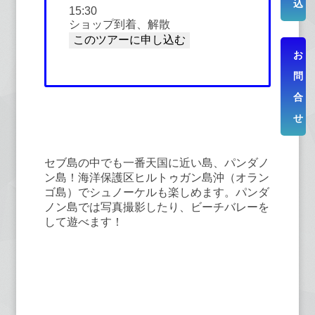
込
15:30
ショップ到着、解散
お
問
合
②⑤⑦海洋保護区＆パンダノン島ア
せ
イランドホッピング
セブ島の中でも一番天国に近い島、パンダノ
ン島！海洋保護区ヒルトゥガン島沖（オラン
ゴ島）でシュノーケルも楽しめます。パンダ
ノン島では写真撮影したり、ビーチバレーを
して遊べます！