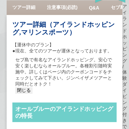
ア
ツアー詳細
注意事項(必読)
セブ島の
Q&A
イ
ラ
ツアー詳細（アイランドホッピン
ン
ド
グ,マリンスポーツ）
ホ
ッ
【運休中のプラン】
ピ
●現在、全てのツアーが運休となっております。
ン
セブ島で有名なアイランドホッピング。安心で
グ
安く楽しむならオールブルー。各種割引随時実
/
施中。詳しくはページ内のクーポンコードをチ
体
ェックしてみて下さい。ジンベイザメツアーと
験
同時だとオトク！
ダ
イ
ビ
ン
オールブルーのアイランドホッピング
グ
付
の特長
き
で