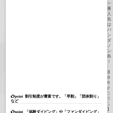
一
番
人
気
は
パ
ン
ダ
ノ
ン
島
！
【
運
休
中
の
プ
割引制度が豊富です。「早割」「団体割り」
ラ
など
ン
】
「体験ダイビング」や「ファンダイビング」