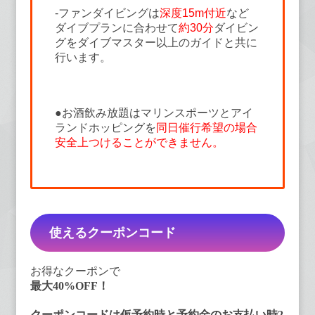
-ファンダイビングは
深度15m付近
など
ダイブプランに合わせて
約30分
ダイビン
グをダイブマスター以上のガイドと共に
行います。
●お酒飲み放題はマリンスポーツとアイ
ランドホッピングを
同日催行希望の場合
安全上つけることができません。
使えるクーポンコード
お得なクーポンで
最大40%OFF！
クーポンコードは仮予約時と予約金のお支払い時2