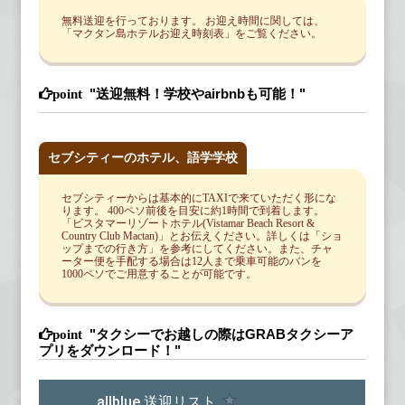
無料送迎を行っております。 お迎え時間に関しては、
「
マクタン島ホテルお迎え時刻表
」をご覧ください。
"送迎無料！学校やairbnbも可能！"
セブシティーのホテル、語学学校
セブシティーからは基本的にTAXIで来ていただく形にな
ります。 400ペソ前後を目安に約1時間で到着します。
「ビスタマーリゾートホテル(Vistamar Beach Resort &
Country Club Mactan)」とお伝えください。詳しくは「
ショ
ップまでの行き方
」を参考にしてください。また、チャ
ーター便を手配する場合は12人まで乗車可能のバンを
1000ペソでご用意することが可能です。
"タクシーでお越しの際はGRABタクシーア
プリをダウンロード！"