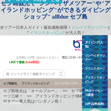
セブ島観光で"ジンベイザメツアー"や"ア
イランドホッピング"ができるダイビング
ショップ" allblue セブ島
全ツアー日本人ガイド！最低価格保障！
ジンベイザメツアー
と
アイランドホッピング
が大人気！
ダイビング(人
気)
ジンベイザメツ
お気軽にお問い合わせください。
電話 (日本) +81 50 5534 7802
アー
LINEで連絡
(Lisa対応)
マリンスポーツ
アイランドホッ
ピング
セブ島観光
アイランドホッピング
ジンベイザメツアー
ダイビング
セブ島観光は「オールブルー」
>>
セブ島でマリンスポ
PADIライセン
マリンスポーツ
オールブルー
スタッフブログ
お問合せ
ス講習
ーツ三昧！
>>
アイランドホッピング/体験ダイビング
付きで一番人気はパンダノン島！
お申込 (料金表)
お申込(料金表)