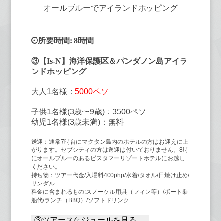
オールブルーでアイランドホッピング
所要時間: 8時間
③【Is-N】海洋保護区＆パンダノン島アイラ
ンドホッピング
大人1名様：
5000ペソ
子供1名様(3歳〜9歳)：3500ペソ
幼児1名様(3歳未満)：無料
送迎：通常7時台にマクタン島内のホテルの方はお迎えに上
がります。セブシティの方は送迎は付いておりません。8時
にオールブルーのあるビスタマーリゾートホテルにお越し
ください。
持ち物：ツアー代金/入場料400php/水着/タオル/日焼け止め/
サンダル
料金に含まれるもの:スノーケル用具（フィン等）/ボート乗
船代/ランチ（BBQ）/ソフトドリンク
③ツアースケジュールを見る