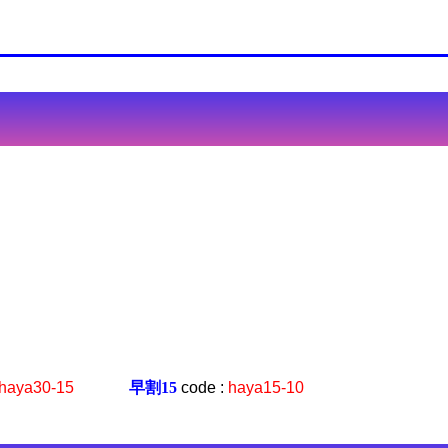
haya30-15
早割15
code :
haya15-10