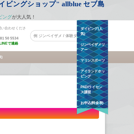
グショップ" allblue セブ島
ピング
が大人気！
問い合わせくださ
ダイビング(人
気)
1 50 5534
LINEで連絡
ジンベイザメツ
アー
)
マリンスポーツ
アイランドホッ
ピング
PADIライセン
ス講習
お申込(料金表)