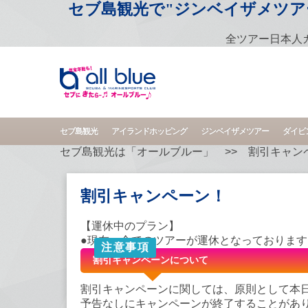
セブ島観光で"ジンベイザメツアー"
全ツアー日本人
セブ島観光
アイランドホッピング
ジンベイザメツアー
ダイビ
セブ島観光は「オールブルー」
>>
割引キャン
割引キャンペーン！
【運休中のプラン】
●現在、全てのツアーが運休となっております
注意事項
割引キャンペーンについて
割引キャンペーンに関しては、原則として本
予告なしにキャンペーンが終了することがあ