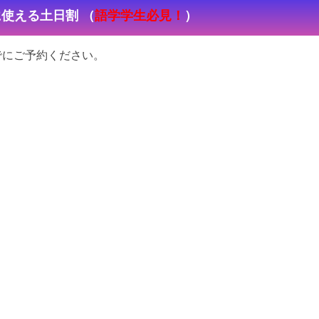
に使える土日割
（
語学学生必見！
）
でにご予約ください。