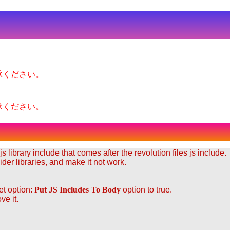
承ください。
承ください。
 library include that comes after the revolution files js include.
der libraries, and make it not work.
et option:
Put JS Includes To Body
option to true.
ve it.