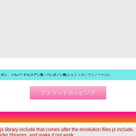
ゥガン、ソルパ
/
ナルスアン島
/
パンダノン島
(ヒルトゥガンでスノーケル)）
アイランドホッピング
 library include that comes after the revolution files js include.
der libraries, and make it not work.