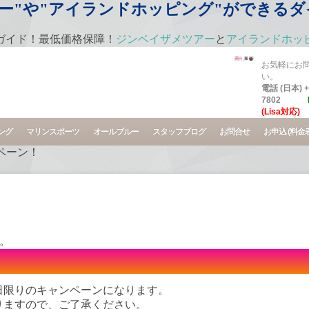
や"アイランドホッピング"ができるダイビン
ガイド！最低価格保障！
ジンベイザメツアー
と
アイランドホッ
お気軽にお
い。
電話 (日本) +8
7802
(Lisa対応)
ング
マリンスポーツ
オールブルー
スタッフブログ
お問合せ
お申込 (料金表
ペーン！
。
日限りのキャンペーンになります。
りますので、ご了承ください。