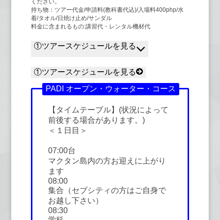
ください。
持ち物：ツアー代金/申請料(教科書代込)/入場料400php/水
着/タオル/日焼け止め/サンダル
料金に含まれるもの:講習代・レンタル機材代
①ツアースケジュールを見る
①ツアースケジュールを見る
PADI オープン・ウォーター・コース
【タイムテーブル】(状況によって
前後する場合があります。)
＜１日目＞
07:00台
マクタン島内の方お迎えに上がり
ます
08:00
集合（セブシティの方はご自身で
お越し下さい）
08:30
学科