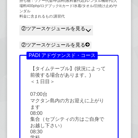
持ち物：ツアー代金/申請料(教科書代込)/レンタル機材代/入
場料400php/ログブック/cカード/水着/タオル/日焼け止め/サ
ンダル
料金に含まれるもの:講習代
②ツアースケジュールを見る
②ツアースケジュールを見る
PADI アドヴァンスド・コース
【タイムテーブル】(状況によって
前後する場合があります。)
＜１日目＞
07:00台
マクタン島内の方お迎えに上がり
ます
08:00
集合（セブシティの方はご自身で
お越し下さい）
08:30
学科