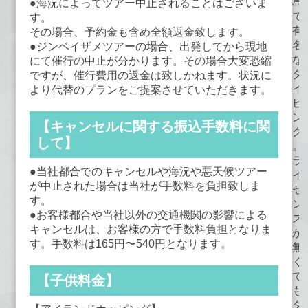
島
●海況によってツアー中止されることはございま
で
す。
有
その場合、予約金も含め全額返金致します。
名
●ジンベイザメツアーの場合、出発してから現地
な
にて催行の中止が分かります。その場合大変恐縮
ダ
ですが、催行費用の返金は致しかねます。状況に
イ
より代替のプランをご提案させていただきます。
ビ
ン
【キャンセルに関する振込手数料に関
グ
して】
。
ラ
●当社都合でのキャンセルや海況や悪天候ツアー
イ
が中止された場合は当社が手数料を負担致しま
セ
す。
ン
●お客様都合や当社以外の交通機関の影響による
ス
キャンセルは、お客様の方で手数料負担となりま
が
す。手数料は165円〜540円となります。
無
く
て
【子供料金】
も
ダ