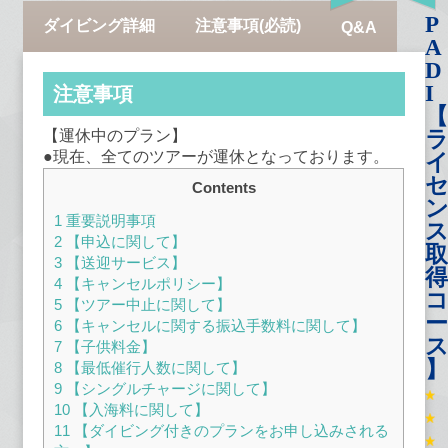
P
ダイビング詳細
注意事項(必読)
Q&A
A
D
I
注意事項
【
【運休中のプラン】
●現在、全てのツアーが運休となっております。
Contents
1
重要説明事項
2
【申込に関して】
取
3
【送迎サービス】
得
4
【キャンセルポリシー】
5
【ツアー中止に関して】
ー
6
【キャンセルに関する振込手数料に関して】
7
【子供料金】
】
8
【最低催行人数に関して】
9
【シングルチャージに関して】
10
【入海料に関して】
11
【ダイビング付きのプランをお申し込みされる