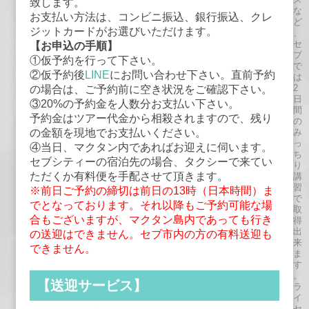
致します。
な
お支払い方法は、コンビニ振込、銀行振込、クレ
ど
ジットカードがお選びいただけます。
、
セ
【お申込の手順】
ブ
①仮予約を行って下さい。
で
②仮予約後
LINE
にお問い合わせ下さい。直前予約
は
2
の場合は、ご予約前に空き状況をご確認下さい。
日
③20%の予約金を人数分お支払い下さい。
間
予約金はツアー代金から相殺されますので、残り
の
み
の金額を現地でお支払いください。
っ
④当日、マクタン内であればお迎えに伺います。
ち
セブシティーの宿泊先の場合、タクシーで来てい
り
ただくか有料便を手配させて頂きます。
講
習
※前日ご予約の締切は前日の13時（日本時間）ま
で
でとなっております。それ以降もご予約可能な場
取
合もございますが、マクタン島内であっても行き
得
出
の送迎はできません。セブ市内の方の有料送迎も
来
できません。
ま
す
。
【送迎サービス】
ラ
イ
セ