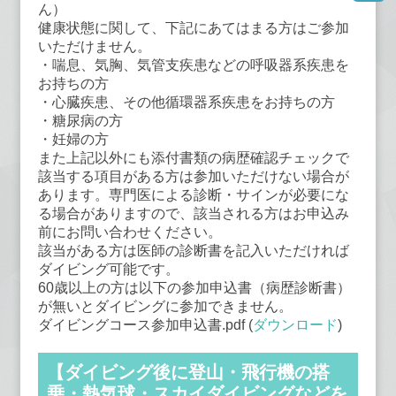
ん）
健康状態に関して、下記にあてはまる方はご参加
いただけません。
・喘息、気胸、気管支疾患などの呼吸器系疾患を
お持ちの方
・心臓疾患、その他循環器系疾患をお持ちの方
・糖尿病の方
・妊婦の方
また上記以外にも添付書類の病歴確認チェックで
該当する項目がある方は参加いただけない場合が
あります。専門医による診断・サインが必要にな
る場合がありますので、該当される方はお申込み
前にお問い合わせください。
該当がある方は医師の診断書を記入いただければ
ダイビング可能です。
60歳以上の方は以下の参加申込書（病歴診断書）
が無いとダイビングに参加できません。
ダイビングコース参加申込書.pdf (
ダウンロード
)
【ダイビング後に登山・飛行機の搭
乗・熱気球・スカイダイビングなどを