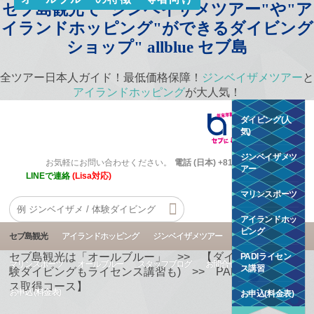
セブ島観光で"ジンベイザメツアー"や"ア
イランドホッピング"ができるダイビング
ショップ" allblue セブ島
全ツアー日本人ガイド！最低価格保障！
ジンベイザメツアー
と
アイランドホッピング
が大人気！
ダイビング(人
気)
ジンベイザメツ
お気軽にお問い合わせください。
電話 (日本) +81 50 5534 7802
アー
LINEで連絡
(Lisa対応)
マリンスポーツ
アイランドホッ
ピング
セブ島観光
アイランドホッピング
ジンベイザメツアー
ダイビング
セブ島観光は「オールブルー」
>>
【ダイビング】(体
PADIライセン
マリンスポーツ
オールブルー
スタッフブログ
お問合せ
ス講習
験ダイビングもライセンス講習も)
>>
PADI【ライセン
ス取得コース】
お申込 (料金表)
お申込(料金表)