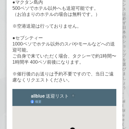
●マクタン島内
ン
500ペソでホテル以外へも送迎可能です。
ス
は
（お泊まりのホテルの場合は無料です。）
必
ず
※空港送迎は行っておりません。
日
本
の
●セブシティー
シ
1000ペソでホテル以外のスパやモールなどへの送
ョ
迎可能。
ッ
プ
ご自身で来ていただく場合、タクシーで約1時間〜
を
1時間半 400ペソ前後になります。
選
び
ま
※催行後のお送りは予約不要ですので、当日ご遠
し
慮なくリクエストください。
ょ
う
。
,
al
l
bl
u
e
(
ビ