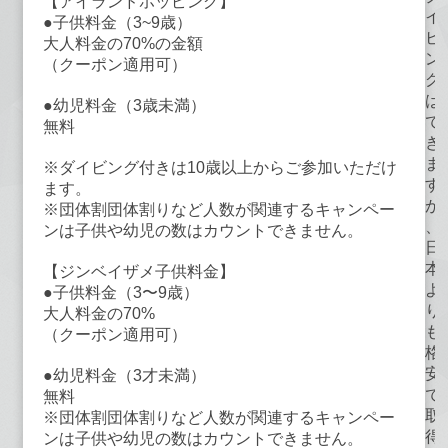
【アイランドホッピング】
イ
●子供料金（3~9歳）
ビ
大人料金の70%の金額
ン
（クーポン適用可）
グ
は
●幼児料金（3歳未満）
で
無料
き
ま
※ダイビング付きは10歳以上からご参加いただけ
す
ます。
が
※団体割団体割りなど人数が関連するキャンペー
、
ンは子供や幼児の数はカウントできません。
日
本
【ジンベイザメ子供料金】
よ
●子供料金（3〜9歳）
り
大人料金の70%
も
（クーポン適用可）
格
安
●幼児料金（3才未満）
で
無料
取
※団体割団体割りなど人数が関連するキャンペー
得
ンは子供や幼児の数はカウントできません。