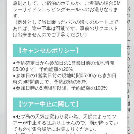
、
原則として、ご宿泊のホテルか、ご希望の場合SM
全
シーサイドショッピングモールへのお送りなりま
て
す。
の
（例外として当日乗ったバンの帰りのルート上で
ツ
あれば、途中下車は可能です。事前のリクエスト
ア
は出来ませんのでご了承ください）
ー
が
【キャンセルポリシー】
運
休
●予約確定日から参加日の1営業日前の現地時間
と
05:00まで、予約総額の20%
な
●参加日の1営業日前の現地時間05:00から参加日
っ
時の5時間前まで、予約総額の80%
て
●参加日時の5時間前以降、予約総額の100%
お
り
ま
【ツアー中止に関して】
す
。
●セブ島の天気は変わり易い為、天候によってツ
セ
アーが中止するはありませんので、雨が降ってい
ブ
ても必ず集合場所にお集まりください。