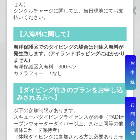
せん）
シングルチャージに関しては、当日現地にてお支
払いください。
【入海料に関して】
海洋保護区でのダイビングの場合は別途入海料が
発生致します。(アイランドポッピングにはかかり
ません)
お
海洋保護区入海料：300ペソ
申
カメラフィー / なし
込
【ダイビング付きのプランをお申し込
みされる方へ】
お
以下の参加制限があります。
問
スキューバダイビングライセンスが必要（PADIオ
合
ープンウォーターダイバー以上、または同等の他
団体Cカード保持者）
せ
（体験ダイビングに参加される方は必要ありませ