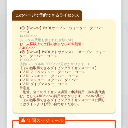
このページで予約できるライセンス
●①【Padi-ow】PADI オープン・ウォーター・ダイバー・
コース
14,000ペソ
(レンタル費用も含まれた金額です)
お二人様以上で土日の参加なら40%割引！
8,400ペソ
●②【Padi-ad】PADI アドヴァンスド・オープン・ウォー
ター・ダイバー・コース
12,000ペソ
(別途レンタル料 2000ペソ分がかかります。)
【その他取得できるダイビングライセンスコース】
●PADI アドベンチャー・ダイバー・コース
●PADI レスキュー・ダイバー・コース
●PADI マスター・スクーバ・ダイバー
●PADI ダイブマスター・コース
留意点
・別途、全てのライセンス講習に申請費用（教科書代含
む）として4300ペソの費用がかかります。(ow,awo共に)
・その他取得できるダイビングライセンスコースに関し
ては
ライン
よりお問い合わせください。
年間スケジュール