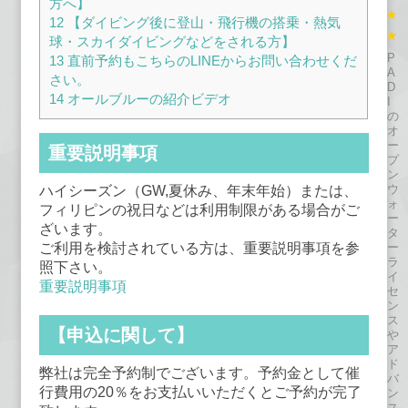
方へ】
12
【ダイビング後に登山・飛行機の搭乗・熱気
球・スカイダイビングなどをされる方】
P
13
直前予約もこちらのLINEからお問い合わせくだ
A
さい。
D
14
オールブルーの紹介ビデオ
I
の
オ
ー
重要説明事項
プ
ン
ウ
ハイシーズン（GW,夏休み、年末年始）または、
ォ
フィリピンの祝日などは利用制限がある場合がご
ー
ざいます。
タ
ー
ご利用を検討されている方は、重要説明事項を参
ラ
照下さい。
イ
重要説明事項
セ
ン
ス
【申込に関して】
や
ア
ド
弊社は完全予約制でございます。予約金として催
バ
行費用の20％をお支払いいただくとご予約が完了
ン
ス