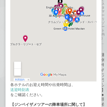
ス
タ
マ
ー
リ
ゾ
ー
ト
内
)
【
運
休
中
の
プ
ラ
各ホテルのお迎え時間や出発時間は、
ン
送迎時刻表
】
●
をご確認ください。
現
在
【ジンベイザメツアーの降車場所に関して】